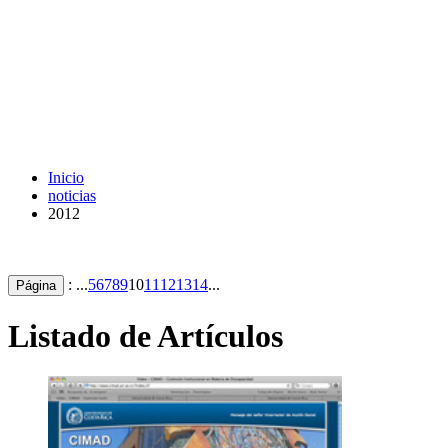
Inicio
noticias
2012
: ...
5
6
7
8
9
10
11
12
13
14
...
Página
Listado de Artículos