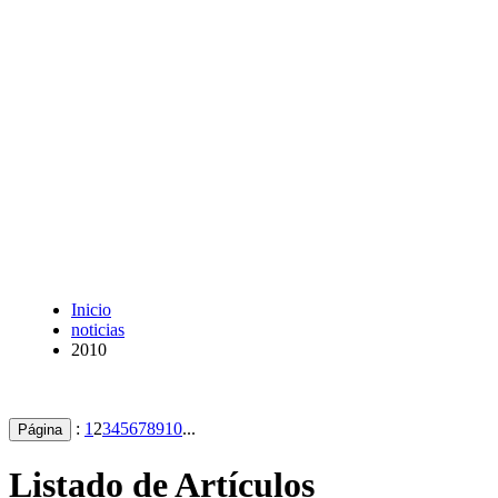
Inicio
noticias
2010
:
1
2
3
4
5
6
7
8
9
10
...
Página
Listado de Artículos