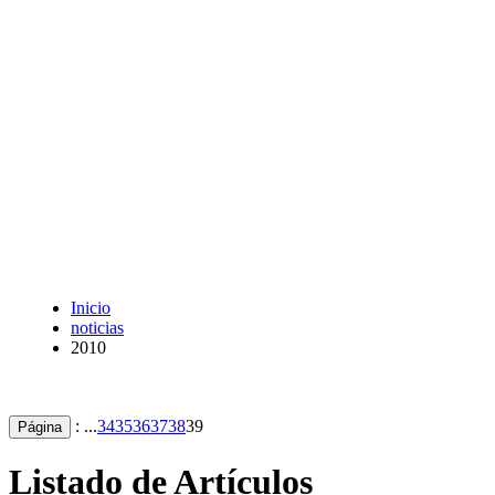
Inicio
noticias
2010
: ...
34
35
36
37
38
39
Página
Listado de Artículos