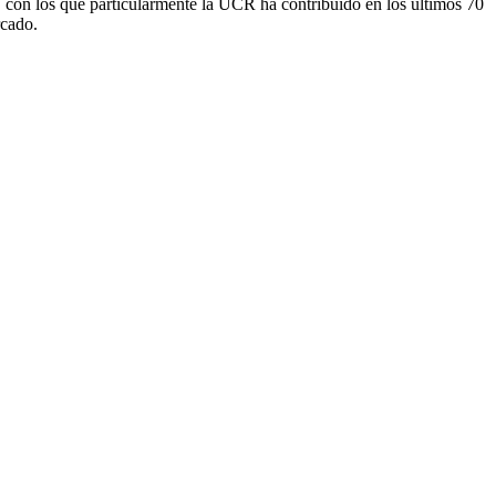
s, con los que particularmente la UCR ha contribuido en los últimos 70
rcado.