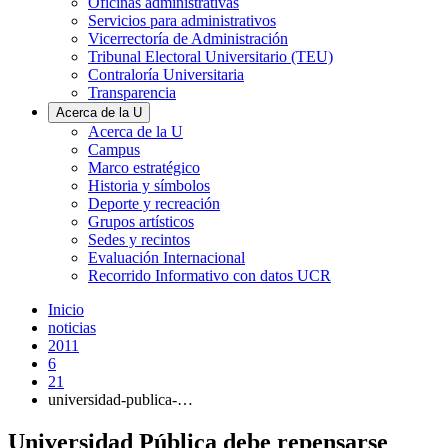
Oficinas administrativas
Servicios para administrativos
Vicerrectoría de Administración
Tribunal Electoral Universitario (TEU)
Contraloría Universitaria
Transparencia
Acerca de la U
Acerca de la U
Campus
Marco estratégico
Historia y símbolos
Deporte y recreación
Grupos artísticos
Sedes y recintos
Evaluación Internacional
Recorrido Informativo con datos UCR
Inicio
noticias
2011
6
21
universidad-publica-…
Universidad Pública debe repensarse