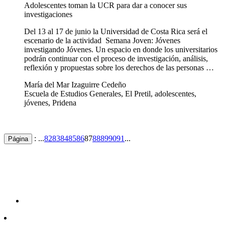
Adolescentes toman la UCR para dar a conocer sus
investigaciones
Del 13 al 17 de junio la Universidad de Costa Rica será el
escenario de la actividad Semana Joven: Jóvenes
investigando Jóvenes. Un espacio en donde los universitarios
podrán continuar con el proceso de investigación, análisis,
reflexión y propuestas sobre los derechos de las personas …
María del Mar Izaguirre Cedeño
Escuela de Estudios Generales, El Pretil, adolescentes,
jóvenes, Pridena
: ...
82
83
84
85
86
87
88
89
90
91
...
Página