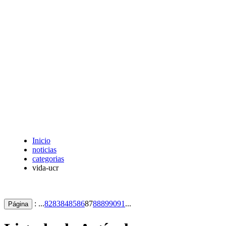
Inicio
noticias
categorias
vida-ucr
: ...
82
83
84
85
86
87
88
89
90
91
...
Página