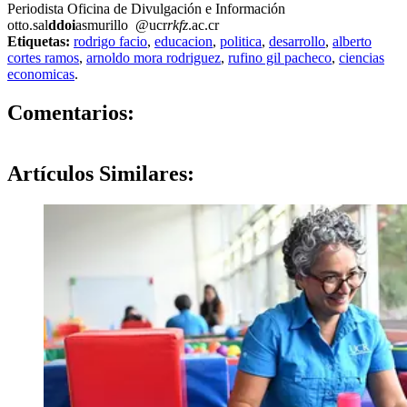
Periodista Oficina de Divulgación e Información
otto.sal
ddoi
asmurillo
@ucr
rkfz
.ac.cr
Etiquetas:
rodrigo facio
,
educacion
,
politica
,
desarrollo
,
alberto
cortes ramos
,
arnoldo mora rodriguez
,
rufino gil pacheco
,
ciencias
economicas
.
0
Comentarios:
Artículos
Similares: