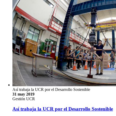
Es hora de que el planeta respire aire puro
4 jun 2019
Sociedad
Es hora de que el planeta respire aire puro
La Semana Ambiental, del 3 al 7 de junio, en la UCR se
enfocará en cuidar el ambiente y el aire que respiramos
A lo largo de los años, la Semana Ambiental de la
Universidad de Costa Rica (UCR) ha sido un espacio de
propuesta y acción social que procura el cuidado del
planeta. Este año, la lucha que se planteó la Institución fue por
el aire puro. CONSULTE LA AGENDA DE LA SEMANA
…
José Andrés Céspedes Campos