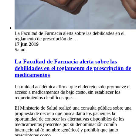
la cuenca de este río recibe el 67 % del material orgánico y
desechos industriales sin tratamiento del país (provenientes de
5 provincias y 36 cantones), el cual ha deteriorado …
José Andrés Céspedes Campos