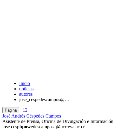
Inicio
noticias
autores
jose_cespedescampos@…
:
1
2
Página
José Andrés Céspedes Campos
Asistente de Prensa, Oficina de Divulgación e Información
jose.cesp
bpow
edescampos
@ucr
reva
.ac.cr