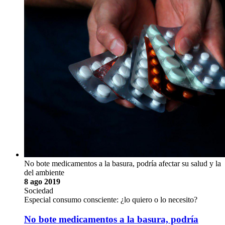
Sociedad
Correos de la UCR tiene nuevos cierres 100 %
reciclables
El servicio de correo se encarga de trasegar el envío y
recepción de toda la correspondencia institucional, material de
estudio científico, …
La Sección de Correo de la Oficina de Servicios Generales de
la Universidad de Costa Rica (UCR) ha traído a la Sede
Rodrigo Facio su iniciativa para hacer la correspondencia más
amigable con el ambiente. Se tratan de los nuevos marchamos
o "cintas" reciclables para cerrar la …
José Andrés Céspedes Campos