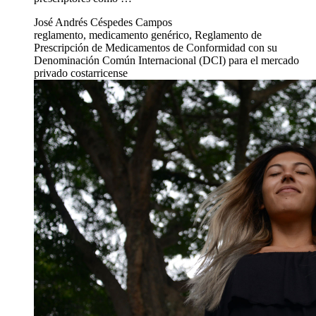
La Facultad de Farmacia alerta sobre las debilidades en el
reglamento de prescripción de …
17 jun 2019
Salud
La Facultad de Farmacia alerta sobre las
debilidades en el reglamento de prescripción de
medicamentos
La unidad académica afirma que el decreto solo promueve el
acceso a medicamentos de bajo costo, sin establecer los
requerimientos científicos que …
El Ministerio de Salud realizó una consulta pública sobre una
propuesta de decreto que busca dar a los pacientes la
oportunidad de conocer las alternativas disponibles de los
medicamentos prescritos por su denominación común
internacional (o nombre genérico) y prohibir que tanto
prescriptores como …
José Andrés Céspedes Campos
reglamento, medicamento genérico, Reglamento de