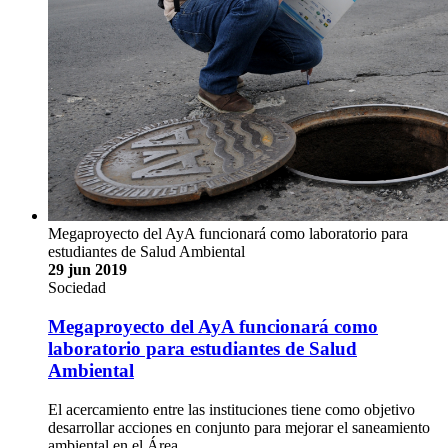
consume correctamente, pero también es un contaminante si
se desecha de manera incorrecta
Una de las formas más comunes para tratar cualquier
enfermedad o padecimiento es consumir medicamentos, pero
el mal almacenamiento, la automedicación, la combinación de
fármacos y las malas prácticas para desecharlos también
pueden generar efectos indeseados en la salud y el medio
ambiente. …
José Andrés Céspedes Campos, Katzy O`neal Coto
#consumoconsciente, medicamentos, salud, ambiente