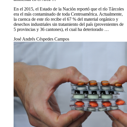
Megaproyecto del AyA funcionará como laboratorio para
estudiantes de Salud Ambiental
29 jun 2019
Sociedad
Megaproyecto del AyA funcionará como
laboratorio para estudiantes de Salud
Ambiental
El acercamiento entre las instituciones tiene como objetivo
desarrollar acciones en conjunto para mejorar el saneamiento
ambiental en el Área …
En el 2015, el Estado de la Nación reportó que el río Tárcoles
era el más contaminado de toda Centroamérica. Actualmente,