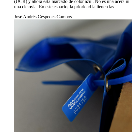
Usar el carril deportivo de la UCR puede ayudarle a mejorar
su salud
28 ago 2019
Vida UCR
Usar el carril deportivo de la UCR puede
ayudarle a mejorar su salud
Según el último Análisis de Situación Integral de Salud
(ASIS) de la UCR, entre un 60% y un 70% de la población
universitaria es sedentaria
El carril deportivo sirve para todas las personas que se
ejercitan dentro del campus. Rodea toda la Ciudad
Universitaria Rodrigo Facio de la Universidad de Costa Rica
(UCR) y ahora está marcado de color azul. No es una acera ni
una ciclovía. En este espacio, la prioridad la tienen las …
José Andrés Céspedes Campos