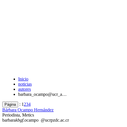
Inicio
noticias
autores
barbara_ocampo@ucr_a…
:
1
2
3
4
Página
Bárbara Ocampo Hernández
Periodista, Metics
barbara
kbgf
.ocampo
@ucr
pzdc
.ac.cr