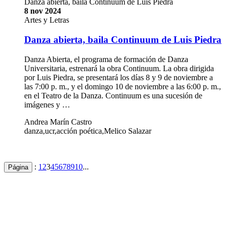
Danza abierta, baila Continuum de Luis Piedra
8 nov 2024
Artes y Letras
Danza abierta, baila Continuum de Luis Piedra
Danza Abierta, el programa de formación de Danza
Universitaria, estrenará la obra Continuum. La obra dirigida
por Luis Piedra, se presentará los días 8 y 9 de noviembre a
las 7:00 p. m., y el domingo 10 de noviembre a las 6:00 p. m.,
en el Teatro de la Danza. Continuum es una sucesión de
imágenes y …
Andrea Marín Castro
danza,ucr,acción poética,Melico Salazar
:
1
2
3
4
5
6
7
8
9
10
...
Página