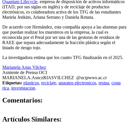
Quantum Lifecycle
,
empresa de disposición de activos informáticos
(ITAD, por sus siglas en inglés) y de reciclaje de productos
electrónicos, es colaboradora activa de los TFG de las estudiantes
Mariela Jenkins, Ariana Serrano y Daniela Retana.
De acuerdo con Hernández, esta compañía apoya a las alumnas para
que puedan realizar los muestreos en la empresa, la cual es
reconocida por el Preal por ser una de las gestoras de residuos de
RAEE que separa adecuadamente la fracción plástica según el
listado de riesgo rojo.
La investigadora estima que los cuatro TFG finalizarán en el 2025.
Marianela Arias Vilchez
Asistente de Prensa OCI
MARIANELA.A
sncz
RIASVILCHEZ
@ucr
pwwx
.ac.cr
Etiquetas:
plasticos
,
reciclaje
,
aparatos electronicos
,
resina
,
costa
rica
,
investigacion
.
0
Comentarios:
Artículos
Similares: