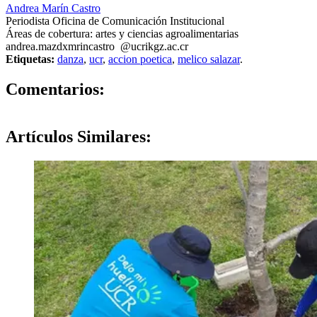
Andrea Marín Castro
Periodista Oficina de Comunicación Institucional
Áreas de cobertura: artes y ciencias agroalimentarias
andrea.ma
zdxm
rincastro
@ucr
ikgz
.ac.cr
Etiquetas:
danza
,
ucr
,
accion poetica
,
melico salazar
.
0
Comentarios:
Artículos
Similares: