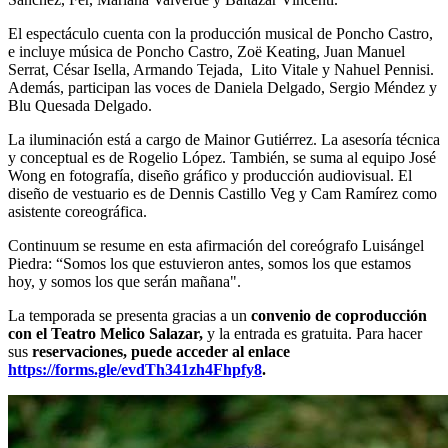
El espectáculo cuenta con la producción musical de Poncho Castro,
e incluye música de Poncho Castro, Zoë Keating, Juan Manuel
Serrat, César Isella, Armando Tejada, Lito Vitale y Nahuel Pennisi.
Además, participan las voces de Daniela Delgado, Sergio Méndez y
Blu Quesada Delgado.
La iluminación está a cargo de Mainor Gutiérrez. La asesoría técnica
y conceptual es de Rogelio López. También, se suma al equipo José
Wong en fotografía, diseño gráfico y producción audiovisual. El
diseño de vestuario es de Dennis Castillo Veg y Cam Ramírez como
asistente coreográfica.
Continuum se resume en esta afirmación del coreógrafo Luisángel
Piedra: “Somos los que estuvieron antes, somos los que estamos
hoy, y somos los que serán mañana".
La temporada se presenta gracias a un
convenio de coproducción
con el Teatro Melico Salazar,
y la entrada es gratuita. Para hacer
sus
reservaciones, puede acceder al enlace
https://forms.gle/evdTh341zh4Fhpfy8
.