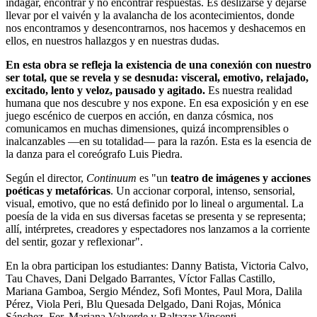
indagar, encontrar y no encontrar respuestas. Es deslizarse y dejarse
llevar por el vaivén y la avalancha de los acontecimientos, donde
nos encontramos y desencontrarnos, nos hacemos y deshacemos en
ellos, en nuestros hallazgos y en nuestras dudas.
En esta obra se refleja la existencia de una conexión con nuestro
ser total, que se revela y se desnuda: visceral, emotivo, relajado,
excitado, lento y veloz, pausado y agitado.
Es nuestra realidad
humana que nos descubre y nos expone. En esa exposición y en ese
juego escénico de cuerpos en acción, en danza cósmica, nos
comunicamos en muchas dimensiones, quizá incomprensibles o
inalcanzables —en su totalidad— para la razón. Esta es la esencia de
la danza para el coreógrafo Luis Piedra.
Según el director,
Continuum
es "un
teatro de imágenes y acciones
poéticas y metafóricas
. Un accionar corporal, intenso, sensorial,
visual, emotivo, que no está definido por lo lineal o argumental. La
poesía de la vida en sus diversas facetas se presenta y se representa;
allí, intérpretes, creadores y espectadores nos lanzamos a la corriente
del sentir, gozar y reflexionar".
En la obra participan los estudiantes: Danny Batista, Victoria Calvo,
Tau Chaves, Dani Delgado Barrantes, Víctor Fallas Castillo,
Mariana Gamboa, Sergio Méndez, Sofi Montes, Paul Mora, Dalila
Pérez, Viola Peri, Blu Quesada Delgado, Dani Rojas, Mónica
Sánchez, Fer, Mariana Valverde y Baltazar Vincenti.