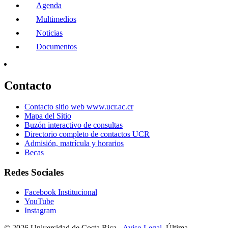
Agenda
Multimedios
Noticias
Documentos
Contacto
Contacto sitio web www.ucr.ac.cr
Mapa del Sitio
Buzón interactivo de consultas
Directorio completo de contactos UCR
Admisión, matrícula y horarios
Becas
Redes Sociales
Facebook Institucional
YouTube
Instagram
© 2026 Universidad de Costa Rica -
Aviso Legal.
Última