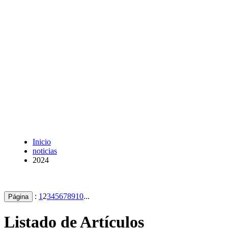
Inicio
noticias
2024
:
1
2
3
4
5
6
7
8
9
10
...
Página
Listado de Artículos