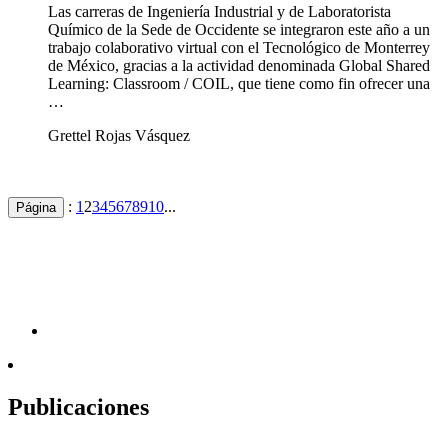
Las carreras de Ingeniería Industrial y de Laboratorista
Químico de la Sede de Occidente se integraron este año a un
trabajo colaborativo virtual con el Tecnológico de Monterrey
de México, gracias a la actividad denominada Global Shared
Learning: Classroom / COIL, que tiene como fin ofrecer una
…
Grettel Rojas Vásquez
:
1
2
3
4
5
6
7
8
9
10
...
Página
Publicaciones