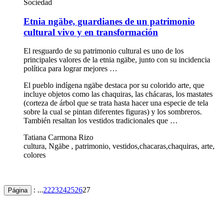
Sociedad
Etnia ngäbe, guardianes de un patrimonio
cultural vivo y en transformación
El resguardo de su patrimonio cultural es uno de los
principales valores de la etnia ngäbe, junto con su incidencia
política para lograr mejores …
El pueblo indígena ngäbe destaca por su colorido arte, que
incluye objetos como las chaquiras, las chácaras, los mastates
(corteza de árbol que se trata hasta hacer una especie de tela
sobre la cual se pintan diferentes figuras) y los sombreros.
También resaltan los vestidos tradicionales que …
Tatiana Carmona Rizo
cultura, Ngäbe , patrimonio, vestidos,chacaras,chaquiras, arte,
colores
: ...
22
23
24
25
26
27
Página