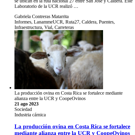
se ubican en la ruta nacional 27 entre San José y Caldera. Este
Laboratorio de la UCR realizó …
Gabriela Contreras Matarrita
Informes, LanammeUCR, Ruta27, Caldera, Puentes,
Infraestructura, Vial, Carreteras
La producción ovina en Costa Rica se fortalece mediante
alianza entre la UCR y CoopeOvinos
21 ago 2023
Sociedad
Industria cárnica
La producción ovina en Costa Rica se fortalece
mediante alianza entre la UCR y CoopeOvinos