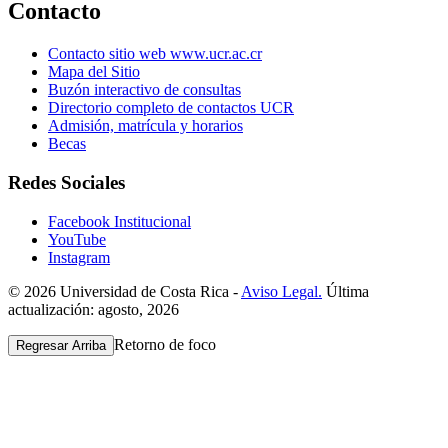
Contacto
Contacto sitio web www.ucr.ac.cr
Mapa del Sitio
Buzón interactivo de consultas
Directorio completo de contactos UCR
Admisión, matrícula y horarios
Becas
Redes Sociales
Facebook Institucional
YouTube
Instagram
© 2026 Universidad de Costa Rica -
Aviso Legal.
Última
actualización: agosto, 2026
Retorno de foco
Regresar Arriba