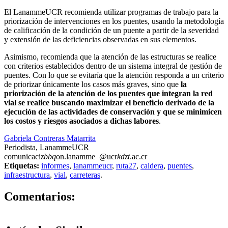
El LanammeUCR recomienda utilizar programas de trabajo para la
priorización de intervenciones en los puentes, usando la metodología
de calificación de la condición de un puente a partir de la severidad
y extensión de las deficiencias observadas en sus elementos.
Asimismo, recomienda que la atención de las estructuras se realice
con criterios establecidos dentro de un sistema integral de gestión de
puentes. Con lo que se evitaría que la atención responda a un criterio
de priorizar únicamente los casos más graves, sino que
la
priorización de la atención de los puentes que integran la red
vial se realice buscando maximizar el beneficio derivado de la
ejecución de las actividades de conservación y que se minimicen
los costos y riesgos asociados a dichas labores
.
Gabriela Contreras Matarrita
Periodista, LanammeUCR
comunicaci
zbbq
on.lanamme
@ucr
kdzt
.ac.cr
Etiquetas:
informes
,
lanammeucr
,
ruta27
,
caldera
,
puentes
,
infraestructura
,
vial
,
carreteras
.
0
Comentarios: