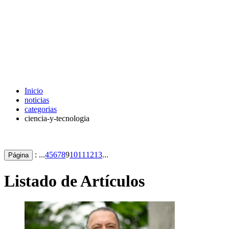
Inicio
noticias
categorias
ciencia-y-tecnologia
: ...
4
5
6
7
8
9
10
11
12
13
...
Página
Listado de Artículos