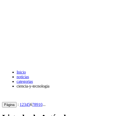
Inicio
noticias
categorias
ciencia-y-tecnologia
:
1
2
3
4
5
6
7
8
9
10
...
Página