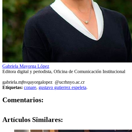
Gabriela Mayorga López
Editora digital y periodista, Oficina de Comunicación Institucional
gabriela.m
fnvq
ayorgalopez
@ucr
hnyo
.ac.cr
Etiquetas:
conare
,
gustavo gutierrez espeleta
.
0
Comentarios:
Artículos
Similares: