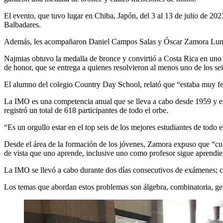
El evento, que tuvo lugar en Chiba, Japón, del 3 al 13 de julio de 2
Balbadares.
Además, les acompañaron Daniel Campos Salas y Óscar Zamora Luna,
Najmias obtuvo la medalla de bronce y convirtió a Costa Rica en uno
de honor, que se entrega a quienes resolvieron al menos uno de los se
El alumno del colegio Country Day School, relató que “estaba muy feli
La IMO es una competencia anual que se lleva a cabo desde 1959 y es 
registró un total de 618 participantes de todo el orbe.
“Es un orgullo estar en el top seis de los mejores estudiantes de tod
Desde el área de la formación de los jóvenes, Zamora expuso que “cul
de vista que uno aprende, inclusive uno como profesor sigue aprendi
La IMO se llevó a cabo durante dos días consecutivos de exámenes; cad
Los temas que abordan estos problemas son álgebra, combinatoria, ge