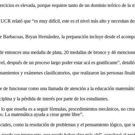
 ejercicios es elevada, porque requiere tanto de un dominio teórico de la
a UCR relató que “es muy difícil, este es el nivel más alto y necesitan 
e Barbacoas, Bryan Hernández, la preparación incluye desde el acompaña
de entonces una medalla de plata, 20 medallas de bronce y 46 mencione
el, después de un proceso largo poder estar acá es gratificante”, detal
namientos y exámenes clasificatorios, que realizaron las personas final
be de funcionar como una llamada de atención a la educación matemática
plina y la pérdida de interés por parte de los estudiantes.
 lo que enseña es a seguir fórmulas, procedimientos mecánicos, no crea 
do. La matemática ayuda a crear gente libre”.
ciales, como la resolución de problemas y el pensamiento lógico, que se
a puede ser interesante, que puede haber algo más ahí”, concluyó el prof