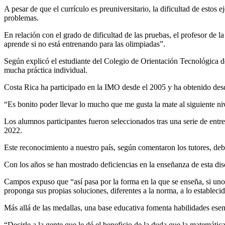
A pesar de que el currículo es preuniversitario, la dificultad de estos
problemas.
En relación con el grado de dificultad de las pruebas, el profesor de l
aprende si no está entrenando para las olimpiadas”.
Según explicó el estudiante del Colegio de Orientación Tecnológica d
mucha práctica individual.
Costa Rica ha participado en la IMO desde el 2005 y ha obtenido des
“Es bonito poder llevar lo mucho que me gusta la mate al siguiente niv
Los alumnos participantes fueron seleccionados tras una serie de entre
2022.
Este reconocimiento a nuestro país, según comentaron los tutores, de
Con los años se han mostrado deficiencias en la enseñanza de esta disci
Campos expuso que “así pasa por la forma en la que se enseña, si uno
proponga sus propias soluciones, diferentes a la norma, a lo estableci
Más allá de las medallas, una base educativa fomenta habilidades esen
“Decirle a la gente que le dé el beneficio de la duda que la matemátic