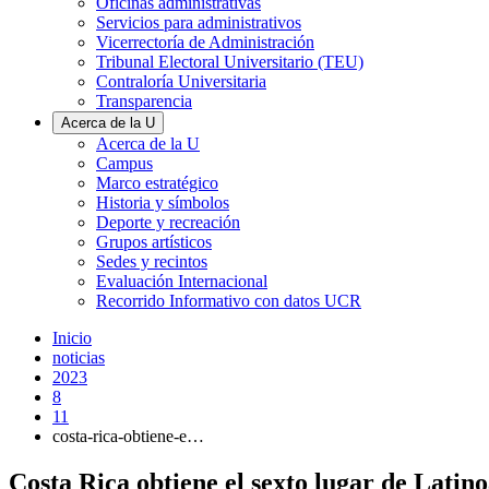
Oficinas administrativas
Servicios para administrativos
Vicerrectoría de Administración
Tribunal Electoral Universitario (TEU)
Contraloría Universitaria
Transparencia
Acerca de la U
Acerca de la U
Campus
Marco estratégico
Historia y símbolos
Deporte y recreación
Grupos artísticos
Sedes y recintos
Evaluación Internacional
Recorrido Informativo con datos UCR
Inicio
noticias
2023
8
11
costa-rica-obtiene-e…
Costa Rica obtiene el sexto lugar de Lati