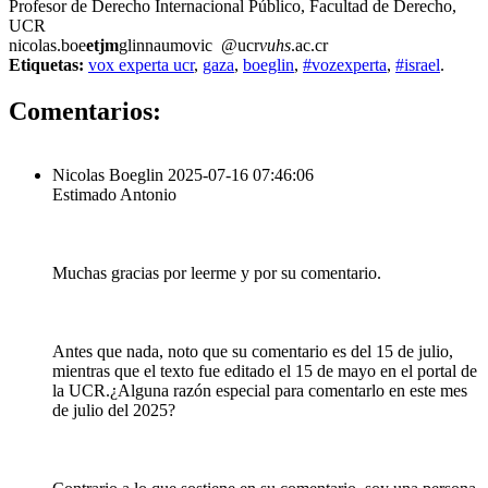
Profesor de Derecho Internacional Público, Facultad de Derecho,
UCR
nicolas.boe
etjm
glinnaumovic
@ucr
vuhs
.ac.cr
Etiquetas:
vox experta ucr
,
gaza
,
boeglin
,
#vozexperta
,
#israel
.
2
Comentarios:
Nicolas Boeglin
2025-07-16 07:46:06
Estimado Antonio
Muchas gracias por leerme y por su comentario.
Antes que nada, noto que su comentario es del 15 de julio,
mientras que el texto fue editado el 15 de mayo en el portal de
la UCR.¿Alguna razón especial para comentarlo en este mes
de julio del 2025?