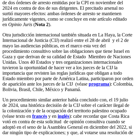
de dos órdenes de arresto emitidas por la CPI en noviembre del
2024 en contra de dos de sus dirigentes. El precitado arsenal no
surtió mayores efectos: ambas órdenes de arresto se mantienen
jurídicamente vigentes, como se concluye en este artículo editado
en
Opinio Juris
(
Nota 2
).
Otra jurisdicción internacional también situada en La Haya, la Corte
Internacional de Justicia (CIJ) realizó entre el 28 de abril y el 2 de
mayo las audiencias públicas, en el marco esta vez del
procedimiento consultivo sobre las obligaciones que tiene Israel en
Gaza y que derivan de su calidad de Estado Miembro de Naciones
Unidas. Unos 40 Estados y tres organizaciones internacionales
tuvieron la oportunidad de hacer ver a los jueces de la CIJ la
importancia que revisten las reglas jurídicas que obligan a todo
Estado miembro por parte de América Latina, participaron por orden
de aparición ante los jueces de la CIJ (véase
programa
): Colombia,
Bolivia, Brasil, Chile, México y Panamá.
Un procedimiento similar anterior había concluido con, el 19 julio
de 2024, una histórica decisión de la CIJ sobre el carácter ilegal de
la colonización y de la ocupación del territorio palestino ocupado
(véase texto en
francés
y en
inglés
): cabe recordar que Costa Rica
votó en contra de esta solicitud de opinión consultiva cuando se
adoptó en el seno de la Asamblea General en diciembre del 2022, si
dar ningún tipo de explicaciones; y que, al votarse una resolución de