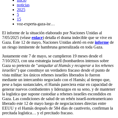
Inicio
noticias
2025
5
15
voz-experta-gaza-isr…
El informe de la situación elaborado por Naciones Unidas al
7/05/2025 (véase
enlace
) detalla el drama indecible que se vive en
Gaza. Este 12 de mayo, Naciones Unidas alertó en este
informe
de
un riesgo inminente de hambruna generalizada en toda Gaza.
Justamente este 7 de mayo, se cumplieron 19 meses desde el
7/10/2023, con una estrategia israelí (bombardeos intensos sobre
Gaza so pretexto de "
aniquilar al Hamás y recuperar a los rehenes
israelíes
") que constituye un verdadero fracaso desde el punto de
vista militar: los únicos rehenes israelíes liberados lo fueron
mediante un intercambio negociado con el Hamás; al tiempo que,
pese a bajas sustanciales, el Hamás pareciera estar en capacidad de
generar nuevos combatientes y liderazgos en su seno, y de mantener
la logística que supone custodiar a rehenes israelíes escondidos en
Gaza. Las condiciones de salud de un rehén israelí-norteamericano
liberado este 12 de mayo luego de negociaciones directas entre
EEUU y el Hamás después de 584 días de cautiverio, confirman la
precitada logística… y el precitado fracaso.