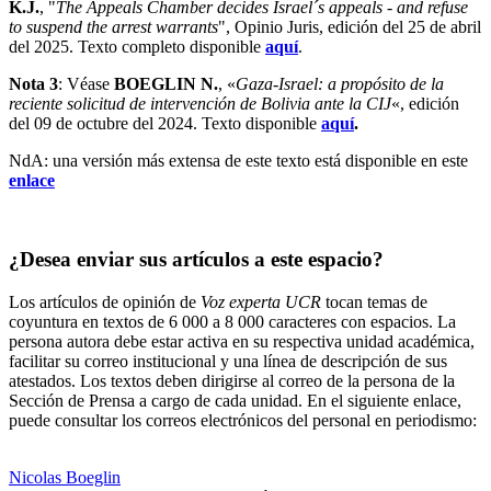
K.J.
, "
The Appeals Chamber decides Israel´s appeals - and refuse
to suspend the arrest warrants
", Opinio Juris, edición del 25 de abril
del 2025. Texto completo disponible
aquí
.
Nota 3
: Véase
BOEGLIN N.
, «
Gaza-Israel: a propósito de la
reciente solicitud de intervención de Bolivia ante la CIJ
«, edición
del 09 de octubre del 2024. Texto disponible
aquí
.
NdA: una versión más extensa de este texto está disponible en este
enlace
¿Desea enviar sus artículos a este espacio?
Los artículos de opinión de
Voz experta UCR
tocan temas de
coyuntura en textos de 6 000 a 8 000 caracteres con espacios. La
persona autora debe estar activa en su respectiva unidad académica,
facilitar su correo institucional y una línea de descripción de sus
atestados. Los textos deben dirigirse al correo de la persona de la
Sección de Prensa a cargo de cada unidad. En el siguiente enlace,
puede consultar los correos electrónicos del personal en periodismo:
https://oci.ucr.ac.cr/prensa.html
Nicolas Boeglin