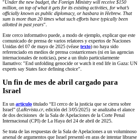
"
Under the new budget, the Foreign Ministry will receive $150
million, on top of what it gets for its existing activities, for what’s
officially known as public diplomacy, or hasbara in Hebrew. That
sum is more than 20 times what such efforts have typically been
allotted in past years
".
Este cerco informativo puede, a modo de ejemplo, explicar que este
comunicado de prensa de varios relatores y expertos de Naciones
Unidas del 07 de mayo de 2025 (véase
texto
) no haya sido
referenciado en medios de prensa costarricenses (ni en las agencias
internacionales de noticias), pese a un título particularmente
llamativo: "End unfolding genocide or watch it end life in Gaza: UN
experts say States face defining choice".
Un fin de mes de abril cargado para
Israel
En un
artículo
titulado “El cerco de la justicia que se cierra sobre
Israel” (
LaRevista.cr
, edición del 3/05/2025) se analizaba el alance
de dos decisiones de la Sala de Apelaciones de la Corte Penal
Internacional (CPI) de La Haya del 24 de abril de 2025.
Se trata de las respuestas de la Sala de Apelaciones a un voluminoso
arsenal de argumentos que Israel presentó en aras de intentar librarse