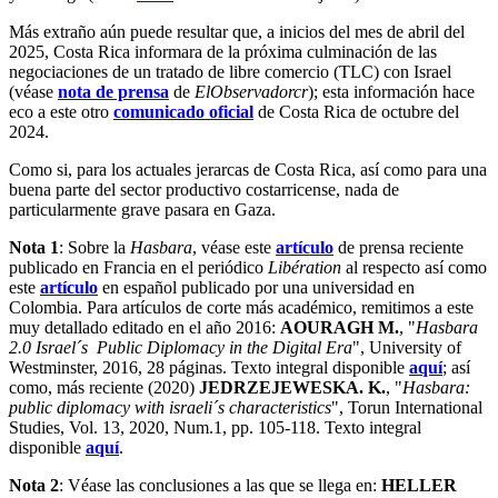
Más extraño aún puede resultar que, a inicios del mes de abril del
2025, Costa Rica informara de la próxima culminación de las
negociaciones de un tratado de libre comercio (TLC) con Israel
(véase
nota de prensa
de
ElObservadorcr
); esta información hace
eco a este otro
comunicado oficial
de Costa Rica de octubre del
2024.
Como si, para los actuales jerarcas de Costa Rica, así como para una
buena parte del sector productivo costarricense, nada de
particularmente grave pasara en Gaza.
Nota 1
: Sobre la
Hasbara
, véase este
artículo
de prensa reciente
publicado en Francia en el periódico
Libération
al respecto así como
este
artículo
en español publicado por una universidad en
Colombia. Para artículos de corte más académico, remitimos a este
muy detallado editado en el año 2016:
AOURAGH M.
, "
Hasbara
2.0 Israel´s Public Diplomacy in the Digital Era
", University of
Westminster, 2016, 28 páginas. Texto integral disponible
aquí
; así
como, más reciente (2020)
JEDRZEJEWESKA. K.
, "
Hasbara:
public diplomacy with israeli´s characteristics
", Torun International
Studies, Vol. 13, 2020, Num.1, pp. 105-118. Texto integral
disponible
aquí
.
Nota 2
: Véase las conclusiones a las que se llega en:
HELLER