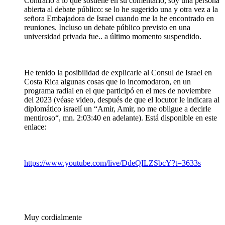
Contrario a lo que sostiene en su comentario, soy una persona
abierta al debate público: se lo he sugerido una y otra vez a la
señora Embajadora de Israel cuando me la he encontrado en
reuniones. Incluso un debate público previsto en una
universidad privada fue.. a último momento suspendido.
He tenido la posibilidad de explicarle al Consul de Israel en
Costa Rica algunas cosas que lo incomodaron, en un
programa radial en el que participó en el mes de noviembre
del 2023 (véase video, después de que el locutor le indicara al
diplomático israelí un “Amir, Amir, no me obligue a decirle
mentiroso“, mn. 2:03:40 en adelante). Está disponible en este
enlace:
https://www.youtube.com/live/DdeQILZSbcY?t=3633s
Muy cordialmente