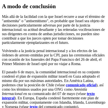
A modo de conclusión
Más allá de la facilidad con la que Israel recurre a usar el término de
"antisemita" o "antisemitismo", es probable que Israel sea objeto de
decisiones particularmente adversas por parte de la justicia
internacional: su actitud desafiante y las reiteradas vociferaciones de
sus dirigentes en contra de ambas jurisdicciones, no pueden sino
contribuir a que los jueces opten por tomar decisiones
particularmente ejemplarizantes en el futuro.
Volviendo a la justicia penal internacional y a los efectos de las
órdenes de arresto emitidas por la CPI, para las ceremonias oficiales
con ocasión de los funerales del Papa Francisco del 26 de abril, el
Primer Ministro de Israel optó por no viajar a Roma.
El pasado 6 de mayo, la comunidad internacional en su conjunto
condenó el plan de expansión militar israelí en Gaza adoptado el
mismo día por sus máximas autoridades. En América Latina,
podemos citar la posición de Chile (véase
comunicado oficial
), así
como los términos usados por una ONG como
Amnistía
Internacional
en su comunicado del 07 de mayo (véase
texto
integral
). En Europa, España condenó fuertemente este plan de
expansión militar, conjuntamente con Islandia, Irlanda, Luxemburgo
y Noruega (véase
texto
del comunicado conjunto).