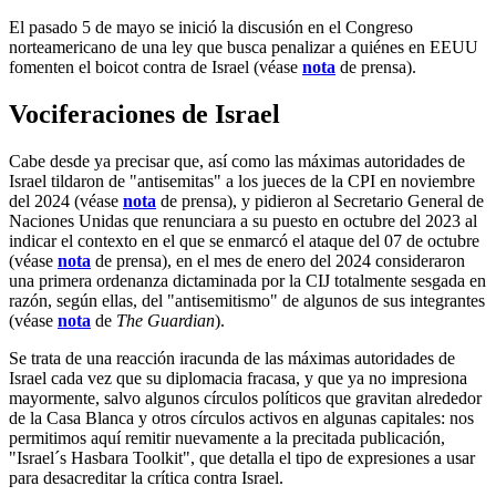
El pasado 5 de mayo se inició la discusión en el Congreso
norteamericano de una ley que busca penalizar a quiénes en EEUU
fomenten el boicot contra de Israel (véase
nota
de prensa).
Vociferaciones de Israel
Cabe desde ya precisar que, así como las máximas autoridades de
Israel tildaron de "antisemitas" a los jueces de la CPI en noviembre
del 2024 (véase
nota
de prensa), y pidieron al Secretario General de
Naciones Unidas que renunciara a su puesto en octubre del 2023 al
indicar el contexto en el que se enmarcó el ataque del 07 de octubre
(véase
nota
de prensa), en el mes de enero del 2024 consideraron
una primera ordenanza dictaminada por la CIJ totalmente sesgada en
razón, según ellas, del "antisemitismo" de algunos de sus integrantes
(véase
nota
de
The Guardian
).
Se trata de una reacción iracunda de las máximas autoridades de
Israel cada vez que su diplomacia fracasa, y que ya no impresiona
mayormente, salvo algunos círculos políticos que gravitan alrededor
de la Casa Blanca y otros círculos activos en algunas capitales: nos
permitimos aquí remitir nuevamente a la precitada publicación,
"Israel´s Hasbara Toolkit", que detalla el tipo de expresiones a usar
para desacreditar la crítica contra Israel.