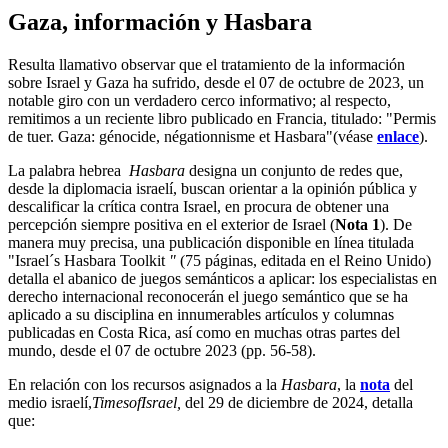
Gaza, información y Hasbara
Resulta llamativo observar que el tratamiento de la información
sobre Israel y Gaza ha sufrido, desde el 07 de octubre de 2023, un
notable giro con un verdadero cerco informativo; al respecto,
remitimos a un reciente libro publicado en Francia, titulado: "Permis
de tuer. Gaza: génocide, négationnisme et Hasbara"(véase
enlace
).
La palabra hebrea
Hasbara
designa un conjunto de redes que,
desde la diplomacia israelí, buscan orientar a la opinión pública y
descalificar la crítica contra Israel, en procura de obtener una
percepción siempre positiva en el exterior de Israel (
Nota 1
). De
manera muy precisa, una publicación disponible en línea titulada
"Israel´s Hasbara Toolkit
"
(75 páginas, editada en el Reino Unido)
detalla el abanico de juegos semánticos a aplicar: los especialistas en
derecho internacional reconocerán el juego semántico que se ha
aplicado a su disciplina en innumerables artículos y columnas
publicadas en Costa Rica, así como en muchas otras partes del
mundo, desde el 07 de octubre 2023 (pp. 56-58).
En relación con los recursos asignados a la
Hasbara
, la
nota
del
medio israelí,
TimesofIsrael,
del 29 de diciembre de 2024, detalla
que: