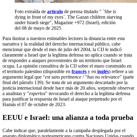
Foto extraída de
artículo
de prensa titulado " ´She is
dying in front of my eyes´. The Gazan children starving
under Israeli siege", Magazine +972 (Israel), edición
del 08 de mayo de 2025
Para ilustrar a nuestros estimables lectores la distancia entre esta
narrativa y la realidad del derecho internacional público, cabe
mencionar que desde el mes de julio del 2004, la CIJ le indicó
claramente a Israel que la legítima defensa no aplica cuando se trata
de responder a ataques provenientes de un territorio que Israel
ocupa. La opinión consultiva de la CIJ sobre el muro construido en
el territorio palestino (disponible en
francés
y en
inglés
) refiere a un
argumento legal que "
est sans pertinence
/ "
has no relevance
" (parte
final del párrafo 139). Se trata de un argumento descartado por la
justicia internacional desde hace más de 20 años, sorprende observar
a analistas y "
expertos
" invocando el derecho a la legítima defensa
para justificar la respuesta de Israel al ataque perpetrado por el
Hamás el 07 de octubre de 2023.
EEUU e Israel: una alianza a toda prueba
Cabe indicar que, paralelamente a la campaña desplegada por el
aparato diplomático norteamericano contra Naciones Unidas cuando