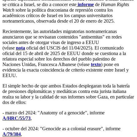
se critica a Israel, se dio a conocer este
informe
de
Human Rights
Watch
sobre la política draconiana de represión contra los
académicos críticos de Israel en los campus universitarios
norteamericanos, observada desde el 20 de enero de 2025.
Recientemente, las autoridades migratorias norteamericanas
anunciaron que se revisaran contenidos "antisemitas" en redes
sociales antes de otorgar visas de ingreso a EEUU
(véase
nota
oficial del USCIS del 11/04/2025). El comunicado
oficial del 15 de abril de 2025 de EEUU donde se cuestiona a la
relatora especial sobre los derechos del pueblo palestino de
Naciones Unidas, Francesca Albanese (véase
texto
) pone en
evidencia la exacta coincidencia de criterio existente entre Israel y
EEUU.
El simple hecho de que ambos Estados desplegaran toda la batería
de presiones diplomáticas y mediáticas contra esta jurista italiana
realza su labor y la calidad de sus informes sobre Gaza, en particular
dos de ellos:
- marzo del 2024: "Anatomy of a genocide", informe
A/HRC/55/73
,
- octubre del 2024: "Genocide as a colonial erasure", informe
A/79/384
,