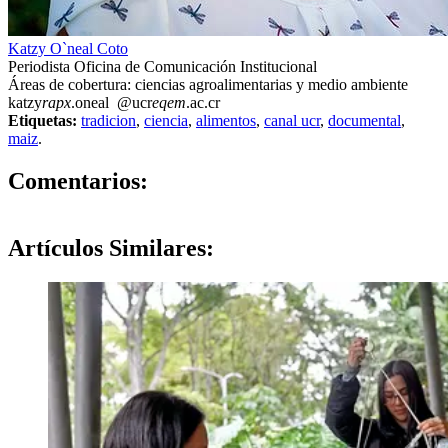
Katzy O`neal Coto
Periodista Oficina de Comunicación Institucional
Áreas de cobertura: ciencias agroalimentarias y medio ambiente
katzy
rapx
.oneal
@ucr
eqem
.ac.cr
Etiquetas:
tradicion
,
ciencia
,
alimentos
,
canal ucr
,
documental
,
maiz
.
0
Comentarios:
Artículos
Similares: