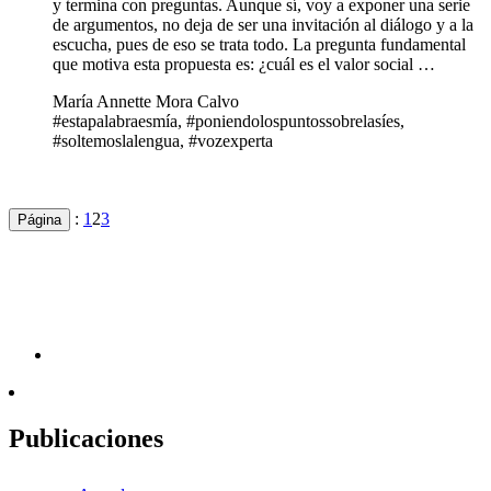
y termina con preguntas. Aunque sí, voy a exponer una serie
de argumentos, no deja de ser una invitación al diálogo y a la
escucha, pues de eso se trata todo. La pregunta fundamental
que motiva esta propuesta es: ¿cuál es el valor social …
María Annette Mora Calvo
#estapalabraesmía, #poniendolospuntossobrelasíes,
#soltemoslalengua, #vozexperta
:
1
2
3
Página
Publicaciones