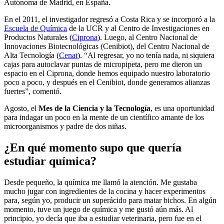
Autónoma de Madrid, en España.
En el 2011, el investigador regresó a Costa Rica y se incorporó a la
Escuela de Química
de la UCR y al Centro de Investigaciones en
Productos Naturales (
Ciprona
). Luego, al Centro Nacional de
Innovaciones Biotecnológicas (Cenibiot), del Centro Nacional de
Alta Tecnología (
Cenat
). “Al regresar, yo no tenía nada, ni siquiera
cajas para autoclavar puntas de micropipeta, pero me dieron un
espacio en el Ciprona, donde hemos equipado nuestro laboratorio
poco a poco, y después en el Cenibiot, donde generamos alianzas
fuertes”, comentó.
Agosto, el
Mes de la Ciencia y la Tecnología
, es una oportunidad
para indagar un poco en la mente de un científico amante de los
microorganismos y padre de dos niñas.
¿En qué momento supo que quería
estudiar química?
Desde pequeño, la química me llamó la atención. Me gustaba
mucho jugar con ingredientes de la cocina y hacer experimentos
para, según yo, producir un superácido para matar bichos. En algún
momento, tuve un juego de química y me gustó aún más. Al
principio, yo decía que iba a estudiar veterinaria, pero fue en el