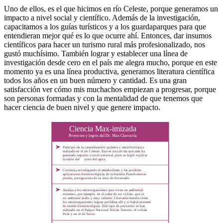
Uno de ellos, es el que hicimos en río Celeste, porque generamos un
impacto a nivel social y científico. Además de la investigación,
capacitamos a los guías turísticos y a los guardaparques para que
entendieran mejor qué es lo que ocurre ahí. Entonces, dar insumos
científicos para hacer un turismo rural más profesionalizado, nos
gustó muchísimo. También lograr y establecer una línea de
investigación desde cero en el país me alegra mucho, porque en este
momento ya es una línea productiva, generamos literatura científica
todos los años en un buen número y cantidad. Es una gran
satisfacción ver cómo mis muchachos empiezan a progresar, porque
son personas formadas y con la mentalidad de que tenemos que
hacer ciencia de buen nivel y que genere impacto.
Ciencia Max-imizada
Proyectos y logros del Dr. Max Chavarría
Participó en la caracterización química y microbiológica
realizada en el río Celeste. Esta es una de las que más ha
generado impacto a nivel nacional, pues se logró explicar
la razón del
color del agua.
Continúa investigando el metabolismo y las posibles
aplicaciones biotecnológicas de la bacteria Pseudomonas
putida, protagonista de su tesis de doctorado.
Analiza a los microorganismos que viven en ambientes
extremos, por ejemplo, en el cráter de un volcán, que es
un ambiente ácido y muy caliente. Chavarría estudia cómo
los microorganismos logran proliferar allí y si habrá enzimas
de interés biotecnológico. Este tipo de proyectos se han
realizado en el Parque Nacional Volcán Tenorio, el volcán
Poás y en el río Sucio.