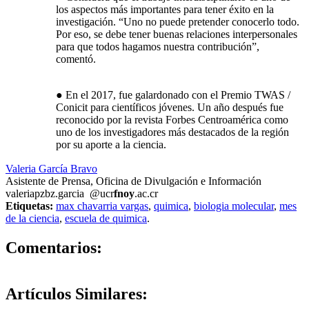
los aspectos más importantes para tener éxito en la
investigación. “Uno no puede pretender conocerlo todo.
Por eso, se debe tener buenas relaciones interpersonales
para que todos hagamos nuestra contribución”,
comentó.
● En el 2017, fue galardonado con el Premio TWAS /
Conicit para científicos jóvenes. Un año después fue
reconocido por la revista Forbes Centroamérica como
uno de los investigadores más destacados de la región
por su aporte a la ciencia.
Valeria García Bravo
Asistente de Prensa, Oficina de Divulgación e Información
valeria
pzbz
.garcia
@ucr
fnoy
.ac.cr
Etiquetas:
max chavarria vargas
,
quimica
,
biologia molecular
,
mes
de la ciencia
,
escuela de quimica
.
0
Comentarios:
Artículos
Similares: