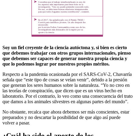
Considera que el trabajo interdisciplinario es uno de
los aspectos más importantes para tener éxito en la
investigación. “Uno no puede pretender conocerlo todo.
Por eso, se debe tener buenas relaciones interpersonales
para que todos hagamos nuestra contribución”, comentó.
En el 2017, fue galardonado con el Premio TWAS /
Conicit para científicos jóvenes. Un año después fue
reconocido
por la revista Forbes Centroamérica como uno de los
investigadores más destacados de la región por su
aporte a la ciencia.
Soy un fiel creyente de la ciencia autóctona y, si bien es cierto
que debemos trabajar con otros grupos internacionales, pienso
que debemos ser capaces de generar nuestra propia ciencia y
que lo podemos lograr por nuestros propios méritos.
Respecto a la pandemia ocasionada por el SARS-CoV-2, Chavarría
señala que “este tipo de cosas se veían venir”, debido a la presión
que generan los seres humanos sobre la naturaleza. “Yo no creo en
las teorías de conspiración, que dicen que es un virus hecho en
laboratorio. Por el contrario, lo veo como una consecuencia del trato
que damos a los animales silvestres en algunas partes del mundo”.
No obstante, recalca que ahora debemos ser más conscientes, estar
preparados y no descartar la posibilidad de que algo así puede
volver a pasar.
¿Cuál ha sido el aporte de los