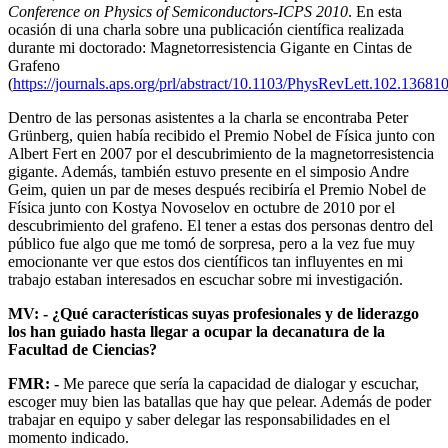
Conference on Physics of Semiconductors-ICPS 2010
. En esta
ocasión di una charla sobre una publicación científica realizada
durante mi doctorado: Magnetorresistencia Gigante en Cintas de
Grafeno
(
https://journals.aps.org/prl/abstract/10.1103/PhysRevLett.102.13681
Dentro de las personas asistentes a la charla se encontraba Peter
Grünberg, quien había recibido el Premio Nobel de Física junto con
Albert Fert en 2007 por el descubrimiento de la magnetorresistencia
gigante. Además, también estuvo presente en el simposio Andre
Geim, quien un par de meses después recibiría el Premio Nobel de
Física junto con Kostya Novoselov en octubre de 2010 por el
descubrimiento del grafeno. El tener a estas dos personas dentro del
público fue algo que me tomó de sorpresa, pero a la vez fue muy
emocionante ver que estos dos científicos tan influyentes en mi
trabajo estaban interesados en escuchar sobre mi investigación.
MV: - ¿Qué características suyas profesionales y de liderazgo
los han guiado hasta llegar a ocupar la decanatura de la
Facultad de Ciencias?
FMR: -
Me parece que sería la capacidad de dialogar y escuchar,
escoger muy bien las batallas que hay que pelear. Además de poder
trabajar en equipo y saber delegar las responsabilidades en el
momento indicado.