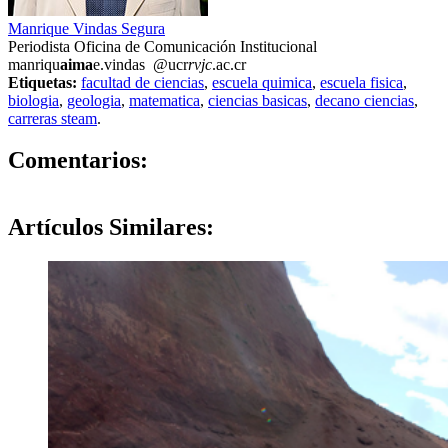
Manrique Vindas Segura
Periodista Oficina de Comunicación Institucional
manriqu
aima
e.vindas
@ucr
rvjc
.ac.cr
Etiquetas:
facultad de ciencias
,
escuela quimica
,
escuela fisica
,
biologia
,
geologia
,
matematica
,
ciencias basicas
,
decano ciencias
,
carreras steam
.
0
Comentarios:
Artículos
Similares: