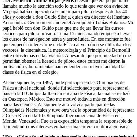
- Dr. Federico Muñoz Rojas
(FMR)
Desde que era pequeño me
llamaba mucho la atención todo lo que tenía que ver con aviación.
Mi papá había empezado a estudiar para piloto después de los 40
años y conocía a don Guido Sibaja, quien era director del Instituto
Aeronáutico Centroamericano en el Aeropuerto Tobías Bolaños. Mi
papá habló con don Guido para que me dejara llevar los cursos
teóricos para piloto privado. Tenía 15 años cuando empecé a llevar
los cursos de navegación aérea y aeronáutica. En ese momento fue
que empecé a interesarme en la Física al ver cómo se utilizaban los
vectores, la cinemática, la meteorología y el Principio de Bernoulli
entre otros temas en la aviación. A pesar de que por mi edad no me
permitían obtener la licencia de piloto, estos cursos me dieron la
motivación y herramientas para entender con mayor facilidad las
clases de física en el colegio.
Al año siguiente, en 1997, pude participar en las Olimpiadas de
Física a nivel nacional, donde fui seleccionado para representar al
país en la II Olimpiada Iberoamericana de Física, la cual se realizó
en Oaxtepec, México. Esto me motivó todavía más en dirección
hacia las ciencias. Al siguiente año volví a participar de las
Olimpiadas Nacionales y tuve otra vez la oportunidad de representar
a Costa Rica en la III Olimpiada Iberoamericana de Física en
Mérida, Venezuela. Fue esta exposición temprana la responsable de
ir orientando mis intereses en hacer una carrera científica en física.
MV: - ¿Cómo fue el inicio y desarrollo de su carrera profesional