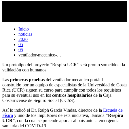
Las primeras pruebas con cerdos para demostrar el funcionamiento
adecuado del ventilador mecánico que construye la UCR se realizó
el 30 de abril en una clínica veterinaria en San José. Foto: cortesía
de "Respira UCR".
Inicio
noticias
2020
05
05
ventilador-mecanico-…
Un prototipo del proyecto ''Respira UCR'' será pronto sometido a la
validación con humanos
Las
primeras pruebas
del ventilador mecánico portátil
construido por un equipo de especialistas de la Universidad de Costa
Rica (UCR) siguen su curso para cumplir con todos los requisitos
para su eventual uso en los
centros hospitalarios
de la Caja
Costarricense de Seguro Social (CCSS).
Así lo indicó el Dr. Ralph García Vindas, director de la
Escuela de
Física
y uno de los impulsores de esta iniciativa, llamada
“Respira
UCR
”, con la cual se pretende aportar al país ante la emergencia
sanitaria del COVID-19.