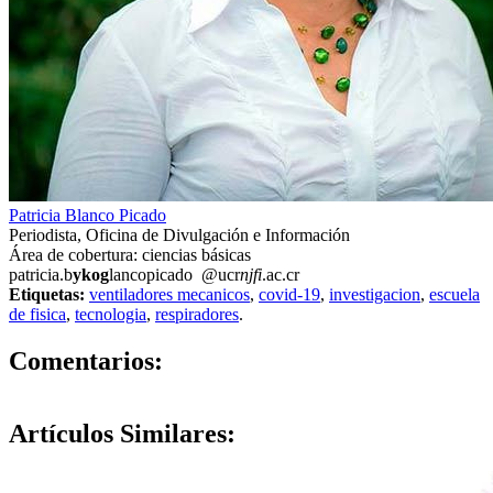
Patricia Blanco Picado
Periodista, Oficina de Divulgación e Información
Área de cobertura: ciencias básicas
patricia.b
ykog
lancopicado
@ucr
njfi
.ac.cr
Etiquetas:
ventiladores mecanicos
,
covid-19
,
investigacion
,
escuela
de fisica
,
tecnologia
,
respiradores
.
0
Comentarios:
Artículos
Similares: