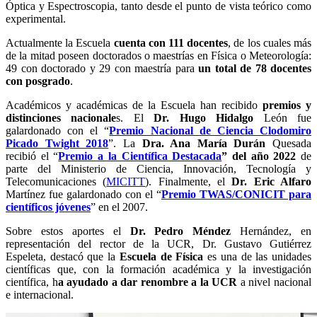
Óptica y Espectroscopia, tanto desde el punto de vista teórico como
experimental.
Actualmente la Escuela
cuenta con 111 docentes
, de los cuales más
de la mitad poseen doctorados o maestrías en Física o Meteorología:
49 con doctorado y 29 con maestría para
un total de 78 docentes
con posgrado
.
Académicos y académicas de la Escuela han recibido
premios y
distinciones nacionale
s. El
Dr. Hugo Hidalgo
León fue
galardonado con el “
Premio Nacional de Ciencia Clodomiro
Picado Twight 2018
”. La
Dra. Ana María Durán
Quesada
recibió el “
Premio a la Científica Destacada
” del año 2022
de
parte del Ministerio de Ciencia, Innovación, Tecnología y
Telecomunicaciones (
MICITT
). Finalmente, el
Dr. Eric Alfaro
Martínez fue galardonado con el “
Premio TWAS/CONICIT para
científicos jóvenes
” en el 2007.
Sobre estos aportes el
Dr. Pedro Méndez
Hernández, en
representación del rector de la UCR, Dr. Gustavo Gutiérrez
Espeleta, destacó que la
Escuela de Física
es una de las unidades
científicas que, con la formación académica y la investigación
científica, h
a ayudado a dar renombre a la UCR
a nivel nacional
e internacional.