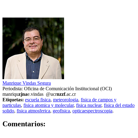
Manrique Vindas Segura
Periodista: Oficina de Comunicación Institucional (OCI)
manriqu
zjna
e.vindas
@ucr
nzzf
.ac.cr
Etiquetas:
escuela fisica
,
meteorologia
,
fisica de campos y
particulas
,
fisica atomica y molecular
,
fisica nuclear
,
fisica del estado
solido
,
fisica atmosferica
,
geofisica
,
opticaespectroscopia
.
0
Comentarios: