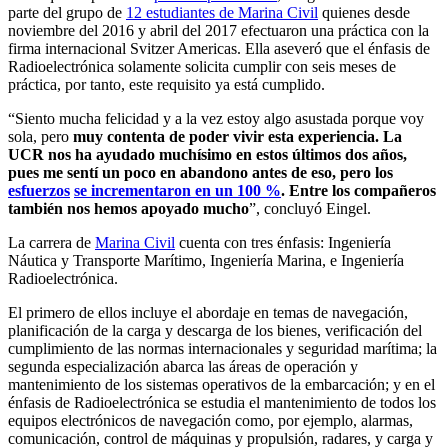
parte del grupo de
12 estudiantes de Marina Civil
quienes desde
noviembre del 2016 y abril del 2017 efectuaron una práctica con la
firma internacional Svitzer Americas. Ella aseveró que el énfasis de
Radioelectrónica solamente solicita cumplir con seis meses de
práctica, por tanto, este requisito ya está cumplido.
“Siento mucha felicidad y a la vez estoy algo asustada porque voy
sola, pero
muy contenta de poder vivir esta experiencia. La
UCR nos ha ayudado muchísimo
en
estos
últimos
dos años,
pues
me sentí un poco en abandono antes de eso, pero los
esfuerzos
se
incrementaron
en un
100 %
. E
ntre los
compañeros
también nos hemos apoyado mucho
”, concluyó Eingel.
La carrera de
Marina Civil
cuenta con tres énfasis: Ingeniería
Náutica y Transporte Marítimo, Ingeniería Marina, e Ingeniería
Radioelectrónica.
El primero de ellos incluye el abordaje en temas de navegación,
planificación de la carga y descarga de los bienes, verificación del
cumplimiento de las normas internacionales y seguridad marítima; la
segunda especialización abarca las áreas de operación y
mantenimiento de los sistemas operativos de la embarcación; y en el
énfasis de Radioelectrónica se estudia el mantenimiento de todos los
equipos electrónicos de navegación como, por ejemplo, alarmas,
comunicación, control de máquinas y propulsión, radares, y carga y