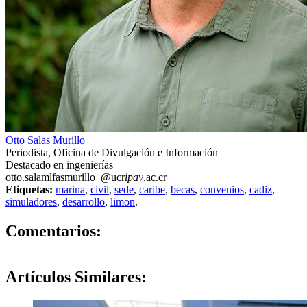
Otto Salas Murillo
Periodista, Oficina de Divulgación e Información
Destacado en ingenierías
otto.sal
amlf
asmurillo
@ucr
ipav
.ac.cr
Etiquetas:
marina
,
civil
,
sede
,
caribe
,
becas
,
convenios
,
cadiz
,
simuladores
,
desarrollo
,
limon
.
0
Comentarios:
Artículos
Similares: