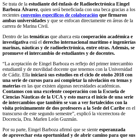
Se trata de la
estudiante del énfasis de Radioelectrónica Eingel
Barboza Álvarez
, quien será beneficiada con una beca gracias a los
recientes
convenios específicos de colaboración
que firmaron
ambas universidades
y que se enfocan directamente en áreas de la
carrera de Marina Civil.
Dentro de las
temáticas
que abarca esta
c
ooperación académica
e
investiga
tiva
está el
d
erecho
i
nternacional
m
arítimo
e i
ngenierías
m
arina
s
,
n
áutica
s
y
de r
adioelectrónica,
entre otras. Además, se
promueve el intercambio de estudiantes y de docentes.
“La aceptación de Eingel Barboza es reflejo del primer intercambio
estudiantil y de movilidad docente que tenemos con la Universidad
de Cádiz. Ella
inicia
rá sus estudios en
el ciclo de otoño 2018
con
una serie de cu
r
sos para
así completar
la nivelación en temas y
materias
en las que existen algunas necesidades académicas.
C
ontamos con una excelente cooperación con la Escuela de
Ciencias Náuticas de la U
CA
y es
to marca
el inicio de una serie
de intercambios que también se van a ver fortalecidos con la
visita
próximamente
de dos profesores
a la Sede del Caribe
en el
transcurso de este segundo semestre”, explicó la vicerrectora de
Docencia, Dra. Marlen León Guzmán.
Por su parte, Eingel Barboza afirmó que se siente
esperanzada
de aprovechar esta oportunidad y de abrir camino para que sus