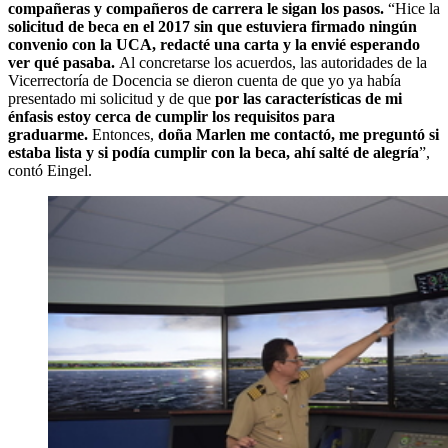
compañeras y compañeros de carrera le sigan los pasos.
“Hice la
solicitud de beca en el 2017 sin que estuviera
firmado ningún
co
n
venio
con la UCA
,
redacté una
carta y la envié esperando
ver
qué p
a
saba.
Al concretarse los acuerdos, las autoridades de la
Vicerrectoría de Docencia se dieron cuenta de que yo ya había
presentado mi solicitud y de que
por las características de mi
énfasis estoy cerca de cumplir los requisitos para
graduarme.
Entonces,
doña Marlen me contactó, me preguntó si
estaba lista y si podía cumplir con la beca, ahí salté de alegría
”,
contó Eingel.