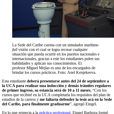
La Sede del Caribe cuenta con un simulador marítimo
full
visión con el cual se logra recrear cualquier
situación que pueda ocurrir en los puertos nacionales e
internacionales, gracias a este los estudiantes pulen sus
habilidades y aplican sus conocimientos. El
profesor Miguel Mejías es uno de los encargados de
brindar los cursos prácticos. Foto: Anel Kenjekeeva.
Esta estudiante
deberá presentarse antes del
24 de septiembre
a
la UCA p
ar
a
realizar una
inducción y dem
á
s tr
á
m
i
tes
regulares
de pr
i
mer ingreso,
su estancia será de
10
a
11 meses.
“Con los
cursos que recibiré en la UCA completaría los requisitos del plan de
estudios de la carrera y
me faltaría defender la tesis acá en la Sede
del Caribe, para finalmente graduarme
”, agregó Eingel.
En lo que respecta a la
práctica profesional
, Eingel Barboza formó