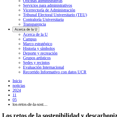
Oficinas administrativas
Servicios para administrativos
Vicerrectoría de Administración
Tribunal Electoral Universitario (TEU)
Contraloría Universitaria
Transparencia
Acerca de la U
Acerca de la U
Campus
Marco estratégico
Historia y símbolos
Deporte y recreación
Grupos artísticos
Sedes y recintos
Evaluación Internacional
Recorrido Informativo con datos UCR
Inicio
noticias
2024
11
05
los-retos-de-la-sost…
Los retos de la sostenibilidad y descarboni