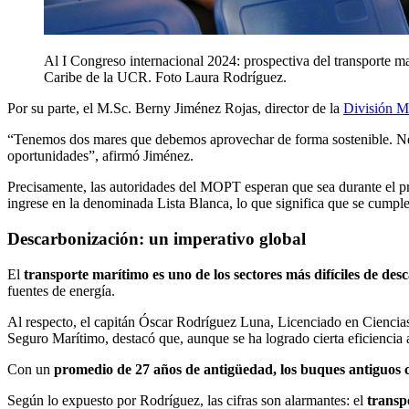
Al I Congreso internacional 2024: prospectiva del transporte mar
Caribe de la UCR. Foto Laura Rodríguez.
Por su parte, el M.Sc. Berny Jiménez Rojas, director de la
División M
“Tenemos dos mares que debemos aprovechar de forma sostenible. Neces
oportunidades”, afirmó Jiménez.
Precisamente, las autoridades del MOPT esperan que sea durante el pri
ingrese en la denominada Lista Blanca, lo que significa que se cump
Descarbonización: un imperativo global
El
transporte marítimo es uno de los sectores más difíciles de desc
fuentes de energía.
Al respecto, el capitán Óscar Rodríguez Luna, Licenciado en Ciencias
Seguro Marítimo, destacó que, aunque se ha logrado cierta eficiencia 
Con un
promedio de 27 años de antigüedad, los buques antiguos
Según lo expuesto por Rodríguez, las cifras son alarmantes: el
transp