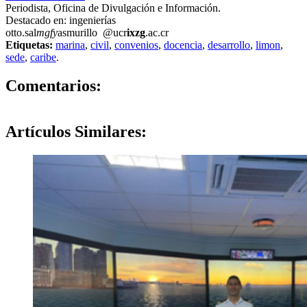
Periodista, Oficina de Divulgación e Información.
Destacado en: ingenierías
otto.sal
mgfy
asmurillo
@ucr
ixzg
.ac.cr
Etiquetas:
marina
,
civil
,
convenios
,
docencia
,
desarrollo
,
limon
,
sede
,
caribe
.
0
Comentarios:
Artículos
Similares: