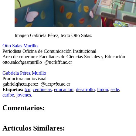
Imagen Gabriela Pérez, texto Otto Salas.
Otto Salas Murillo
Periodista Oficina de Comunicación Institucional
Área de cobertura: Facultades de Ciencias Sociales y Educación
otto.sal
cdtg
asmurillo
@ucr
kfft
.ac.cr
Gabriela Pérez Murillo
Productora audiovisual
gabriel
qhct
a.perez
@ucr
prbs
.ac.cr
Etiquetas:
tcu
,
centinelas
,
educacion
,
desarrollo
,
limon
,
sede
,
caribe
,
jovenes
.
0
Comentarios:
Artículos
Similares: