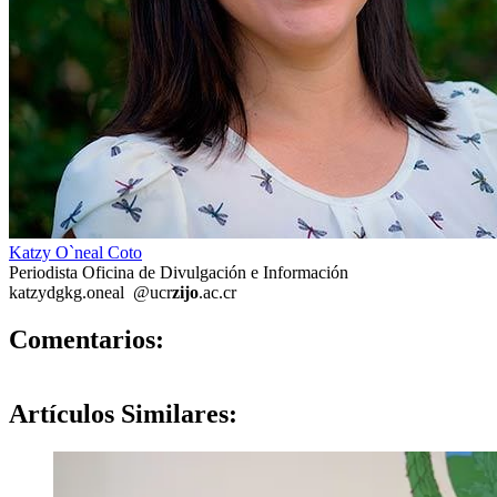
Katzy O`neal Coto
Periodista Oficina de Divulgación e Información
katzy
dgkg
.oneal
@ucr
zijo
.ac.cr
0
Comentarios:
Artículos
Similares: