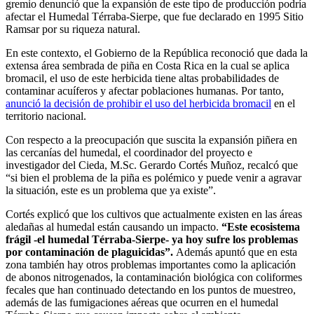
gremio denunció que la expansión de este tipo de producción podría
afectar el Humedal Térraba-Sierpe, que fue declarado en 1995 Sitio
Ramsar por su riqueza natural.
En este contexto, el Gobierno de la República reconoció que dada la
extensa área sembrada de piña en Costa Rica en la cual se aplica
bromacil, el uso de este herbicida tiene altas probabilidades de
contaminar acuíferos y afectar poblaciones humanas. Por tanto,
anunció la decisión de prohibir el uso del herbicida bromacil
en el
territorio nacional.
Con respecto a la preocupación que suscita la expansión piñera en
las cercanías del humedal, el coordinador del proyecto e
investigador del Cieda, M.Sc. Gerardo Cortés Muñoz, recalcó que
“si bien el problema de la piña es polémico y puede venir a agravar
la situación, este es un problema que ya existe”.
Cortés explicó que los cultivos que actualmente existen en las áreas
aledañas al humedal están causando un impacto.
“Este ecosistema
frágil -el humedal Térraba-Sierpe- ya hoy sufre los problemas
por contaminación de plaguicidas”.
Además apuntó que en esta
zona también hay otros problemas importantes como la aplicación
de abonos nitrogenados, la contaminación biológica con coliformes
fecales que han continuado detectando en los puntos de muestreo,
además de las fumigaciones aéreas que ocurren en el humedal