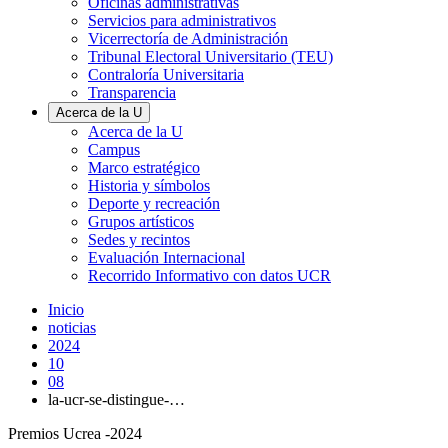
Oficinas administrativas
Servicios para administrativos
Vicerrectoría de Administración
Tribunal Electoral Universitario (TEU)
Contraloría Universitaria
Transparencia
Acerca de la U
Acerca de la U
Campus
Marco estratégico
Historia y símbolos
Deporte y recreación
Grupos artísticos
Sedes y recintos
Evaluación Internacional
Recorrido Informativo con datos UCR
Inicio
noticias
2024
10
08
la-ucr-se-distingue-…
Premios Ucrea -2024