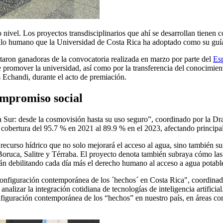
 nivel. Los proyectos transdisciplinarios que ahí se desarrollan tienen
rollo humano que la Universidad de Costa Rica ha adoptado como su guí
ultaron ganadoras de la convocatoria realizada en marzo por parte del
Esp
be promover la universidad, así como por la transferencia del conocimien
 Echandi, durante el acto de premiación.
compromiso social
 Sur: desde la cosmovisión hasta su uso seguro”, coordinado por la Dr
a cobertura del 95.7 % en 2021 al 89.9 % en el 2023, afectando princip
l recurso hídrico que no solo mejorará el acceso al agua, sino también s
ruca, Salitre y Térraba. El proyecto denota también subraya cómo las pol
están debilitando cada día más el derecho humano al acceso a agua potabl
 reconfiguración contemporánea de los ´hechos´ en Costa Rica", coordina
izar la integración cotidiana de tecnologías de inteligencia artificial
configuración contemporánea de los “hechos” en nuestro país, en áreas com