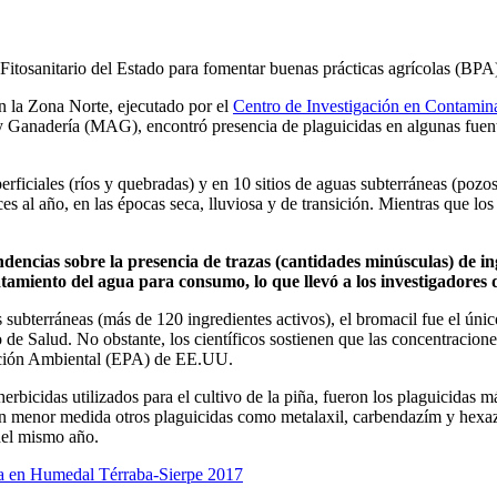
Fitosanitario del Estado para fomentar buenas prácticas agrícolas (BPA
n la Zona Norte, ejecutado por el
Centro de Investigación en Contami
 y Ganadería (MAG), encontró presencia de plaguicidas en algunas fuent
erficiales (ríos y quebradas) y en 10 sitios de aguas subterráneas (pozo
ces al año, en las épocas seca, lluviosa y de transición. Mientras que l
ndencias sobre la presencia de trazas (cantidades minúsculas) de i
tamiento del agua para consumo, lo que llevó a los investigadores
subterráneas (más de 120 ingredientes activos), el bromacil fue el únic
de Salud. No obstante, los científicos sostienen que las concentracione
ección Ambiental (EPA) de EE.UU.
 herbicidas utilizados para el cultivo de la piña, fueron los plaguicidas
 en menor medida otros plaguicidas como metalaxil, carbendazím y hexaz
del mismo año.
a en Humedal Térraba-Sierpe 2017