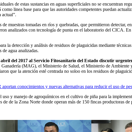
siduales de estas sustancias en aguas superficiales no se encuentran 
rá como linea base para que las autoridades competentes puedan actuali
 actual”.
s de muestras tomadas en ríos y quebradas, que permitieron detectar, en
on analizados con tecnología de punta en el laboratorio del CICA. En l
ra la detección y análisis de residuos de plaguicidas mediante técnicas
as de agua analizadas.
il del 2017 al Servicio Fitosanitario del Estado discutir urgentem
 y Ganadería (MAG), el Ministerio de Salud, el Ministerio de Ambiente
on que la atención esté centrada no soloo en los residuos de plaguicid
aportan conocimientos y nuevas alternativas para reducir el uso de pes
 el uso y manejo de agroquímicos en el cultivo de piña para la implemen
s de de la Zona Norte donde operan más de 150 fincas productoras de p