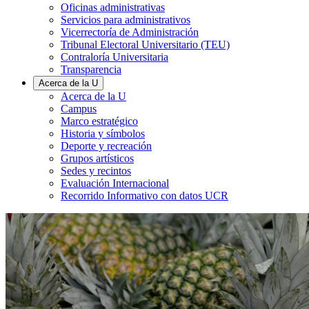
Oficinas administrativas
Servicios para administrativos
Vicerrectoría de Administración
Tribunal Electoral Universitario (TEU)
Contraloría Universitaria
Transparencia
Acerca de la U
Acerca de la U
Campus
Marco estratégico
Historia y símbolos
Deporte y recreación
Grupos artísticos
Sedes y recintos
Evaluación Internacional
Recorrido Informativo con datos UCR