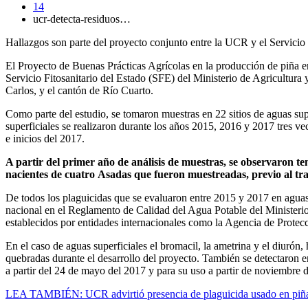
14
ucr-detecta-residuos…
Hallazgos son parte del proyecto conjunto entre la UCR y el Servicio 
El Proyecto de Buenas Prácticas Agrícolas en la producción de piña e
Servicio Fitosanitario del Estado (SFE) del Ministerio de Agricultura
Carlos, y el cantón de Río Cuarto.
Como parte del estudio, se tomaron muestras en 22 sitios de aguas sup
superficiales se realizaron durante los años 2015, 2016 y 2017 tres ve
e inicios del 2017.
A partir del primer año de análisis de muestras, se observaron te
nacientes de cuatro Asadas que fueron muestreadas, previo al tra
De todos los plaguicidas que se evaluaron entre 2015 y 2017 en aguas 
nacional en el Reglamento de Calidad del Agua Potable del Ministerio 
establecidos por entidades internacionales como la Agencia de Prot
En el caso de aguas superficiales el bromacil, la ametrina y el diurón,
quebradas durante el desarrollo del proyecto. También se detectaron
a partir del 24 de mayo del 2017 y para su uso a partir de noviembre 
LEA TAMBIÉN: UCR advirtió presencia de plaguicida usado en piñ