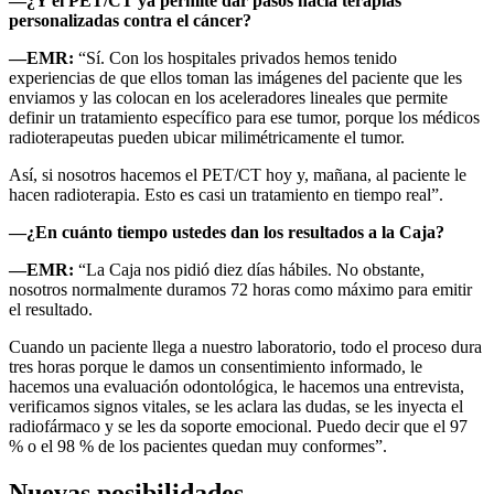
—¿Y el PET/CT ya permite dar pasos hacia terapias
personalizadas contra el cáncer?
—EMR:
“Sí. Con los hospitales privados hemos tenido
experiencias de que ellos toman las imágenes del paciente que les
enviamos y las colocan en los aceleradores lineales que permite
definir un tratamiento específico para ese tumor, porque los médicos
radioterapeutas pueden ubicar milimétricamente el tumor.
Así, si nosotros hacemos el PET/CT hoy y, mañana, al paciente le
hacen radioterapia. Esto es casi un tratamiento en tiempo real”.
—¿En cuánto tiempo ustedes dan los resultados a la Caja?
—EMR:
“La Caja nos pidió diez días hábiles. No obstante,
nosotros normalmente duramos 72 horas como máximo para emitir
el resultado.
Cuando un paciente llega a nuestro laboratorio, todo el proceso dura
tres horas porque le damos un consentimiento informado, le
hacemos una evaluación odontológica, le hacemos una entrevista,
verificamos signos vitales, se les aclara las dudas, se les inyecta el
radiofármaco y se les da soporte emocional. Puedo decir que el 97
% o el 98 % de los pacientes quedan muy conformes”.
Nuevas posibilidades