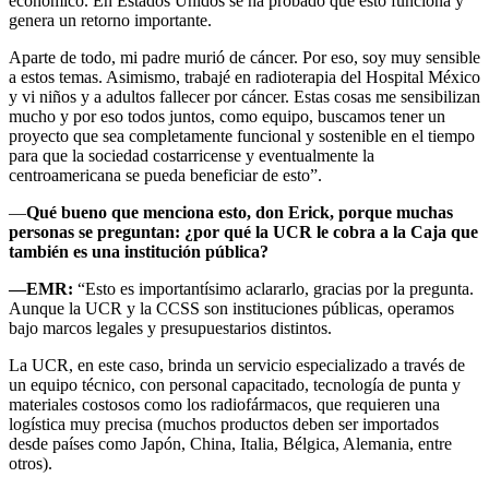
económico. En Estados Unidos se ha probado que esto funciona y
genera un retorno importante.
Aparte de todo, mi padre murió de cáncer. Por eso, soy muy sensible
a estos temas. Asimismo, trabajé en radioterapia del Hospital México
y vi niños y a adultos fallecer por cáncer. Estas cosas me sensibilizan
mucho y por eso todos juntos, como equipo, buscamos tener un
proyecto que sea completamente funcional y sostenible en el tiempo
para que la sociedad costarricense y eventualmente la
centroamericana se pueda beneficiar de esto”.
—
Qué bueno que menciona esto, don Erick, porque muchas
personas se preguntan: ¿por qué la UCR le cobra a la Caja que
también es una institución pública?
—EMR:
“Esto es importantísimo aclararlo, gracias por la pregunta.
Aunque la UCR y la CCSS son instituciones públicas, operamos
bajo marcos legales y presupuestarios distintos.
La UCR, en este caso, brinda un servicio especializado a través de
un equipo técnico, con personal capacitado, tecnología de punta y
materiales costosos como los radiofármacos, que requieren una
logística muy precisa (muchos productos deben ser importados
desde países como Japón, China, Italia, Bélgica, Alemania, entre
otros).