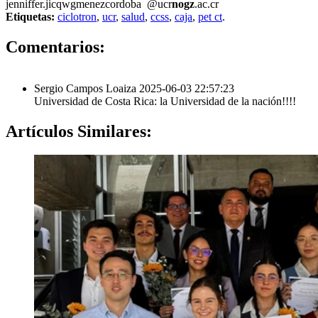
jenniffer.ji
cqwg
menezcordoba
@ucr
nogz
.ac.cr
Etiquetas:
ciclotron
,
ucr
,
salud
,
ccss
,
caja
,
pet ct
.
1
Comentarios:
Sergio Campos Loaiza
2025-06-03 22:57:23
Universidad de Costa Rica: la Universidad de la nación!!!!
Artículos
Similares: