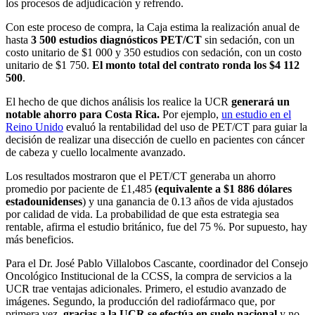
los procesos de adjudicación y refrendo.
Con este proceso de compra, la Caja estima la realización anual de
hasta
3 500 estudios diagnósticos PET/CT
sin sedación, con un
costo unitario de $1 000 y 350 estudios con sedación, con un costo
unitario de $1 750.
El monto total del contrato ronda los $4 112
500
.
El hecho de que dichos análisis los realice la UCR
generará un
notable ahorro para Costa Rica.
Por ejemplo,
un estudio en el
Reino Unido
evaluó la rentabilidad del uso de PET/CT para guiar la
decisión de realizar una disección de cuello en pacientes con cáncer
de cabeza y cuello localmente avanzado.
Los resultados mostraron que el PET/CT generaba un ahorro
promedio por paciente de £1,485
(equivalente a $1 886 dólares
estadounidenses
) y una ganancia de 0.13 años de vida ajustados
por calidad de vida. La probabilidad de que esta estrategia sea
rentable, afirma el estudio británico, fue del 75 %. Por supuesto, hay
más beneficios.
Para el Dr. José Pablo Villalobos Cascante, coordinador del Consejo
Oncológico Institucional de la CCSS, la compra de servicios a la
UCR trae ventajas adicionales. Primero, el estudio avanzado de
imágenes. Segundo, la producción del radiofármaco que, por
primera vez,
gracias a la UCR se efectúa en suelo nacional
y no