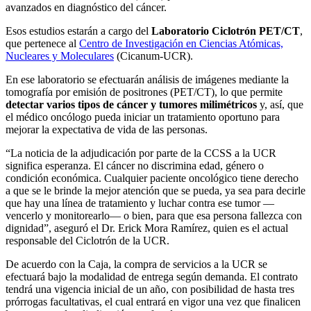
avanzados en diagnóstico del cáncer.
Esos estudios estarán a cargo del
Laboratorio Ciclotrón PET/CT
,
que pertenece al
Centro de Investigación en Ciencias Atómicas,
Nucleares y Moleculares
(Cicanum-UCR).
En ese laboratorio se efectuarán análisis de imágenes mediante la
tomografía por emisión de positrones (PET/CT), lo que permite
detectar varios tipos de cáncer y tumores milimétricos
y, así, que
el médico oncólogo pueda iniciar un tratamiento oportuno para
mejorar la expectativa de vida de las personas.
“La noticia de la adjudicación por parte de la CCSS a la UCR
significa esperanza. El cáncer no discrimina edad, género o
condición económica. Cualquier paciente oncológico tiene derecho
a que se le brinde la mejor atención que se pueda, ya sea para decirle
que hay una línea de tratamiento y luchar contra ese tumor —
vencerlo y monitorearlo— o bien, para que esa persona fallezca con
dignidad”, aseguró el Dr. Erick Mora Ramírez, quien es el actual
responsable del Ciclotrón de la UCR.
De acuerdo con la Caja, la compra de servicios a la UCR se
efectuará bajo la modalidad de entrega según demanda. El contrato
tendrá una vigencia inicial de un año, con posibilidad de hasta tres
prórrogas facultativas, el cual entrará en vigor una vez que finalicen