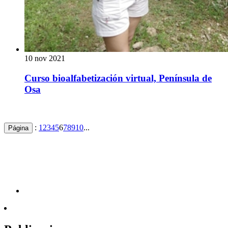
10 nov 2021
Curso bioalfabetización virtual, Península de
Osa
:
1
2
3
4
5
6
7
8
9
10
...
Página