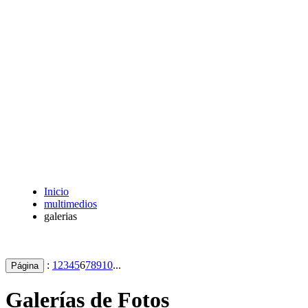
Inicio
multimedios
galerias
:
1
2
3
4
5
6
7
8
9
10
...
Página
Galerías de Fotos