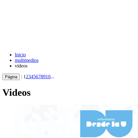
Inicio
multimedios
videos
:
1
2
3
4
5
6
7
8
9
10
...
Página
Videos