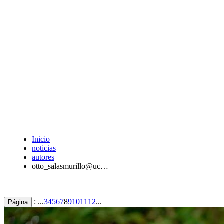
Inicio
noticias
autores
otto_salasmurillo@uc…
: ...
3
4
5
6
7
8
9
10
11
12
...
Página