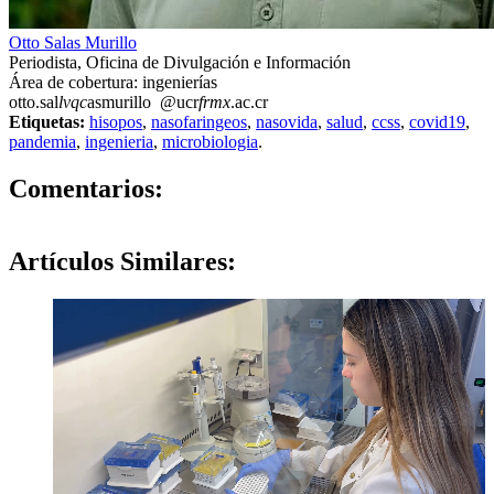
Otto Salas Murillo
Periodista, Oficina de Divulgación e Información
Área de cobertura: ingenierías
otto.sal
lvqc
asmurillo
@ucr
frmx
.ac.cr
Etiquetas:
hisopos
,
nasofaringeos
,
nasovida
,
salud
,
ccss
,
covid19
,
pandemia
,
ingenieria
,
microbiologia
.
0
Comentarios:
Artículos
Similares: