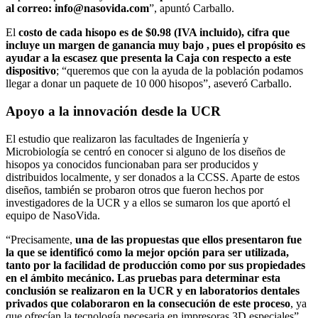
al correo: info@nasovida.com
”, apuntó Carballo.
El
costo de cada hisopo es de $0.98 (IVA incluido), cifra que
incluye un margen de ganancia muy bajo , pues el propósito es
ayudar a la escasez que presenta la Caja con respecto a este
dispositivo
; “queremos que con la ayuda de la población podamos
llegar a donar un paquete de 10 000 hisopos”, aseveró Carballo.
Apoyo a la innovación desde la UCR
El estudio que realizaron las facultades de Ingeniería y
Microbiología se centró en conocer si alguno de los diseños de
hisopos ya conocidos funcionaban para ser producidos y
distribuidos localmente, y ser donados a la CCSS. Aparte de estos
diseños, también se probaron otros que fueron hechos por
investigadores de la UCR y a ellos se sumaron los que aportó el
equipo de NasoVida.
“
Precisamente,
una de las propuestas que ellos presentaron fue
la que se identificó como la mejor opción para ser utilizada,
tanto por la facilidad de producción como por sus propiedades
en el ámbito mecánico. Las pruebas para determinar esta
conclusión se realizaron en la UCR y en laboratorios dentales
privados que colaboraron en la consecución de este proceso
, ya
que ofrecían la tecnología necesaria en impresoras 3D especiales
”,