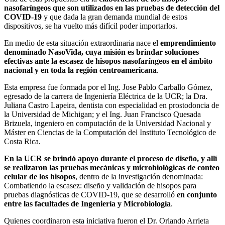
nasofaríngeos que son utilizados en las pruebas de detección del
COVID-19
y que dada la gran demanda mundial de estos
dispositivos, se ha vuelto más difícil poder importarlos.
En medio de esta situación extraordinaria nace el
emprendimiento
denominado NasoVida, cuya misión es brindar soluciones
efectivas ante la escasez de hisopos nasofaríngeos en el ámbito
nacional y en toda la región centroamericana
.
Esta empresa fue formada por el Ing. Jose Pablo Carballo Gómez,
egresado de la carrera de Ingeniería Eléctrica de la UCR; la Dra.
Juliana Castro Lapeira, dentista con especialidad en prostodoncia de
la Universidad de Michigan; y el Ing. Juan Francisco Quesada
Brizuela, ingeniero en computación de la Universidad Nacional y
Máster en Ciencias de la Computación del Instituto Tecnológico de
Costa Rica.
En la UCR se brindó apoyo durante el proceso de diseño, y allí
se realizaron las pruebas mecánicas y microbiológicas de conteo
celular de los hisopos
, dentro de la investigación denominada:
Combatiendo la escasez: diseño y validación de hisopos para
pruebas diagnósticas de COVID-19, que se desarrolló
en conjunto
entre las facultades de Ingeniería y Microbiología
.
Quienes coordinaron esta iniciativa fueron el Dr. Orlando Arrieta