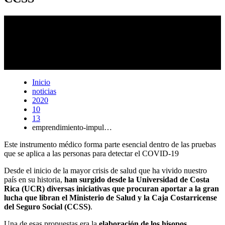
El Ing. José Carballo
(izq.)
entrega el primer paquete de donación de
hisopos a representantes de la CCSS. Se trata de hisopos de resina
biocompatible especializados en recoger muestras para detectar el
virus que causa el COVID-19, de ahí que cada parte de ese
dispositivo fue pensada y diseñada para aplicarse en la prueba
nasofaríngea y orofaríngea. Foto: cortesía NasoVida.
Inicio
noticias
2020
10
13
emprendimiento-impul…
Este instrumento médico forma parte esencial dentro de las pruebas
que se aplica a las personas para detectar el COVID-19
Desde el inicio de la mayor crisis de salud que ha vivido nuestro
país en su historia,
han surgido desde la Universidad de Costa
Rica (UCR) diversas iniciativas que procuran aportar a la gran
lucha que libran el Ministerio de Salud y la Caja Costarricense
del Seguro Social (CCSS)
.
Una de esas propuestas era la
elaboración de los hisopos