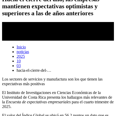
mantienen expectativas optimistas y
superiores a las de años anteriores
Entre 51 % y 53 % del sector empresarial consultado proyecta una
mejora en su
posición competitiva
, mientras que solo un 1 % a 5 %
anticipa un deterioro, reflejando un panorama positivo y estable en
los próximos tres meses. Foto: Archivo OCI.
Inicio
noticias
2025
10
03
hacia-el-cierre-del-…
Los sectores de servicios y manufactura son los que tienen las
expectativas más positivas
El Instituto de Investigaciones en Ciencias Económicas de la
Universidad de Costa Rica presenta los hallazgos más relevantes de
la
Encuesta de expectativas empresariales
para el cuarto trimestre de
2025.
El valor del Índice Global se ubicó en 56,2 puntos un dato que es