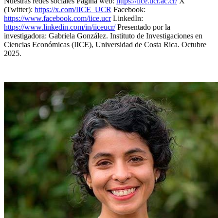
Nuestras redes sociales Página web:
https://iice.ucr.ac.cr/
X
(Twitter):
https://x.com/IICE_UCR
Facebook:
https://www.facebook.com/iice.ucr
LinkedIn:
https://www.linkedin.com/in/iiceucr/
Presentado por la
investigadora: Gabriela González. Instituto de Investigaciones en
Ciencias Económicas (IICE), Universidad de Costa Rica. Octubre
2025.