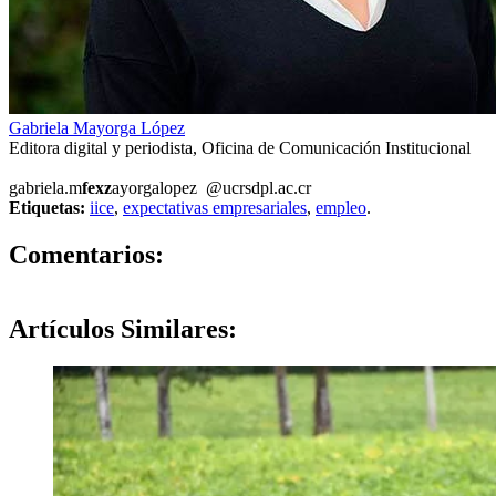
Gabriela Mayorga López
Editora digital y periodista, Oficina de Comunicación Institucional
gabriela.m
fexz
ayorgalopez
@ucr
sdpl
.ac.cr
Etiquetas:
iice
,
expectativas empresariales
,
empleo
.
0
Comentarios:
Artículos
Similares: