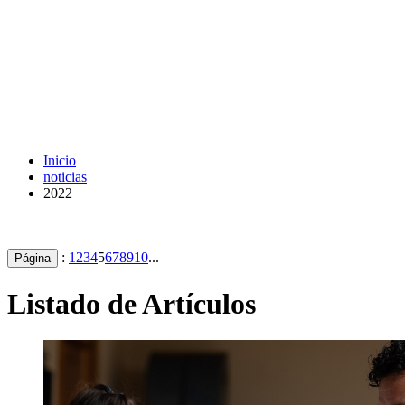
Inicio
noticias
2022
:
1
2
3
4
5
6
7
8
9
10
...
Página
Listado de Artículos