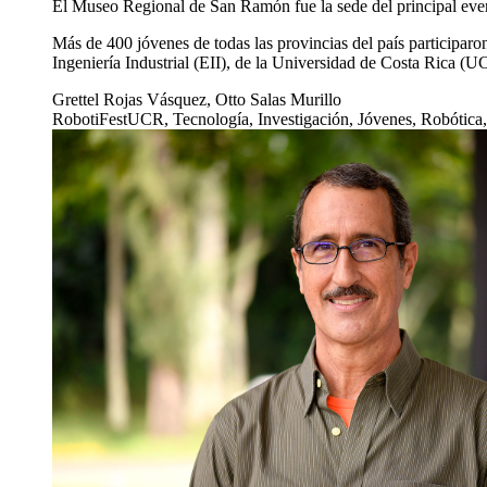
El Museo Regional de San Ramón fue la sede del principal even
Más de 400 jóvenes de todas las provincias del país participaro
Ingeniería Industrial (EII), de la Universidad de Costa Rica
Grettel Rojas Vásquez, Otto Salas Murillo
RobotiFestUCR, Tecnología, Investigación, Jóvenes, Robótica,