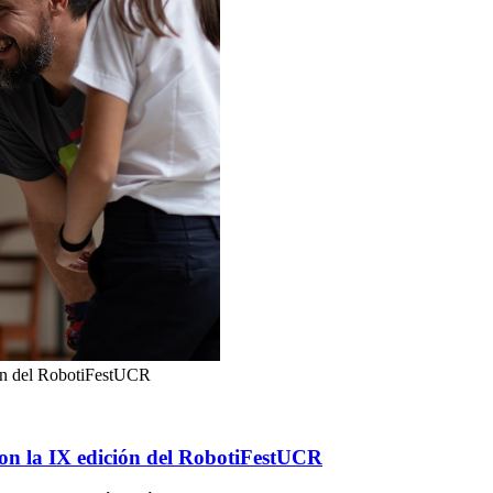
ión del RobotiFestUCR
ron la IX edición del RobotiFestUCR