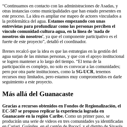
“Continuamos en contacto con las administraciones de Asadas, y
otras instancias como municipalidades que han estado presentes en
este proceso. La idea es ampliar ese mapeo de actores vinculados a
la problemática del agua.
Estamos empezando con unas
entrevistas para profundizar como las personas perciben el
vínculo comunidad-cultura-agua, en la línea de 'nada de
nosotros sin nosotros'
, ya que el componente participativo es el
fuerte de este proyecto”, detalló el coordinador.
Brenes recalcó que la idea es que las estrategias en la gestión del
agua surjan de las mismas personas, y que con el apoyo institucional
se logren mantener a lo largo del tiempo. “El tema de la
participación es complejo, no solo es convocar a las comunidades;
pero por otra parte instituciones, como la
SG-UCR
, tenemos
recursos muy limitados, pero estamos muy comprometidos en darle
seguimiento a este proyecto.
Más allá del Guanacaste
Gracias a recursos obtenidos en Fondos de Regionalización, el
EC-587 se propuso replicar la experiencia lograda en
Guanacaste en la región Caribe.
Como un primer paso, se
producirán una serie de videos en tres comunidades ya identificadas
en Cariari, Guápiles, en el cantón de Pococí, y el distrito de Sixaola,