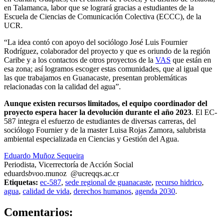
en Talamanca, labor que se logrará gracias a estudiantes de la
Escuela de Ciencias de Comunicación Colectiva (ECCC), de la
UCR.
“La idea contó con apoyo del sociólogo José Luis Fournier
Rodríguez, colaborador del proyecto y que es oriundo de la región
Caribe y a los contactos de otros proyectos de la
VAS
que están en
esa zona; así logramos escoger estas comunidades, que al igual que
las que trabajamos en Guanacaste, presentan problemáticas
relacionadas con la calidad del agua”.
Aunque existen recursos limitados, el equipo coordinador del
proyecto espera hacer la devolución durante el año 2023
. El EC-
587 integra el esfuerzo de estudiantes de diversas carreras, del
sociólogo Fournier y de la master Luisa Rojas Zamora, salubrista
ambiental especializada en Ciencias y Gestión del Agua.
Eduardo Muñoz Sequeira
Periodista, Vicerrectoría de Acción Social
eduard
sbvo
o.munoz
@ucr
eqqs
.ac.cr
Etiquetas:
ec-587
,
sede regional de guanacaste
,
recurso hidrico
,
agua
,
calidad de vida
,
derechos humanos
,
agenda 2030
.
0
Comentarios: