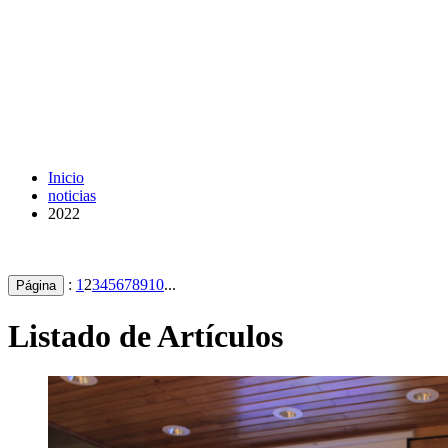
Inicio
noticias
2022
:
1
2
3
4
5
6
7
8
9
10
...
Página
Listado de Artículos