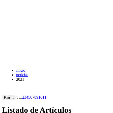
Inicio
noticias
2021
: ...
2
3
4
5
6
7
8
9
10
11
...
Página
Listado de Artículos