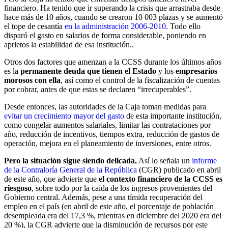
financiero. Ha tenido que ir superando la crisis que arrastraba desde
hace más de 10 años, cuando se crearon 10 003 plazas y se aumentó
el tope de cesantía
en la administración 2006-2010
. Todo ello
disparó el gasto en salarios de forma considerable, poniendo en
aprietos la estabilidad de esa institución..
Otros dos factores que amenzan a la CCSS durante los últimos años
es la
permanente deuda que tienen el Estado
y los
empresarios
morosos con ella
, así como el control de la fiscalización de cuentas
por cobrar, antes de que estas se declaren “irrecuperables”.
Desde entonces, las autoridades de la Caja toman medidas para
evitar un crecimiento mayor del gasto
de esta importante institución,
como congelar aumentos salariales, limitar las contrataciones por
año, reducción de incentivos, tiempos extra, reducción de gastos de
operación, mejora en el planeamiento de inversiones, entre otros.
Pero la situación sigue siendo delicada.
Así lo señala un
informe
de la Contraloría General de la República
(CGR) publicado en abril
de este año, que advierte que
el contexto financiero de la CCSS es
riesgoso
, sobre todo por la caída de los ingresos provenientes del
Gobierno central. Además, pese a una tímida recuperación del
empleo en el país (en abril de este año, el porcentaje de población
desempleada era del 17,3 %, mientras en diciembre del 2020 era del
20 %), la CGR advierte que la disminución de recursos por este