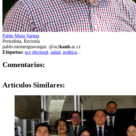
Pablo Mora Vargas
Periodista, Rectoría
pablo.mo
mrug
ravargas
@ucr
kanh
.ac.cr
Etiquetas:
ucr electoral
,
salud
,
politica
,
.
0
Comentarios:
Artículos
Similares: