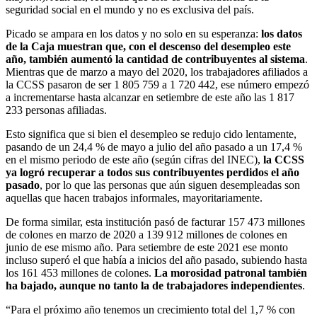
seguridad social en el mundo y no es exclusiva del país.
Picado se ampara en los datos y no solo en su esperanza:
los datos
de la Caja muestran que, con el descenso del desempleo este
año, también aumentó la cantidad de contribuyentes al sistema
.
Mientras que de marzo a mayo del 2020, los trabajadores afiliados a
la CCSS pasaron de ser 1 805 759 a 1 720 442, ese número empezó
a incrementarse hasta alcanzar en setiembre de este año las 1 817
233 personas afiliadas.
Esto significa que si bien el desempleo se redujo cido lentamente,
pasando de un 24,4 % de mayo a julio del año pasado a un 17,4 %
en el mismo periodo de este año (según cifras del INEC),
la CCSS
ya logró recuperar a todos sus contribuyentes perdidos el año
pasado
, por lo que las personas que aún siguen desempleadas son
aquellas que hacen trabajos informales, mayoritariamente.
De forma similar, esta institución pasó de facturar 157 473 millones
de colones en marzo de 2020 a 139 912 millones de colones en
junio de ese mismo año. Para setiembre de este 2021 ese monto
incluso superó el que había a inicios del año pasado, subiendo hasta
los 161 453 millones de colones.
La morosidad patronal también
ha bajado, aunque no tanto la de trabajadores independientes
.
“Para el próximo año tenemos un crecimiento total del 1,7 % con