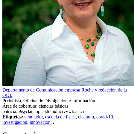
Departamento de Comunicación empresa Roche y redacción de la
ODI.
Periodista, Oficina de Divulgación e Información
Área de cobertura: ciencias básicas
patricia.b
hsyr
lancopicado
@ucr
vvwb
.ac.cr
Etiquetas:
ventilador
,
escuela de fisica
,
cicanum
,
covid-19
,
investigacion
,
innovacion
,
.
0