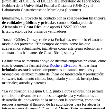
(Protolab), el CICUA, el DCLab, el Laboratorio de Fabricación
(Fablab) de la Universidad Estatal a Distancia (UNED) y el
Laboratorio Costarricense de Metrología (Lacomet).
Igualmente, el proyecto ha contado con la
colaboración financiera
de entidades públicas y privadas
, como la
Embajada de
Alemania en Costa Rica
, que aportó US$27 000 para
la fabricación de los primeros ventiladores.
Torsten Göhler, Consejero de esta Embajada, reconoció el carácter
modelo del proyecto. "En tiempos de crisis, como los que
atravesamos actualmente, iniciativas como esta crean soluciones y
alientan a los habitantes de Costa Rica”, subrayó.
La iniciativa ha recibido apoyo de distintas empresas privadas, entre
ellas la compañía farmacéutica
Roche
y
Elvatron
. Ambas
han
brindado asesoría
sobre componentes e insumos médicos y
biomédicos; establecimiento de líneas de fabricación y producción;
software; tratamiento clínico, hospitalario y animal; inscripción;
materiales; autoría y patentes.
“La vinculación a Respira UCR, junto a otros actores, nos permite
contribuir activamente con nuestra experiencia y voluntarios al
desarrollo de innovación de la mano con la academia, como una
respuesta urgente al llamado de las autoridades para fortalecer la
infraestructura de atención”, explicó
Álvaro Soto, gerente general