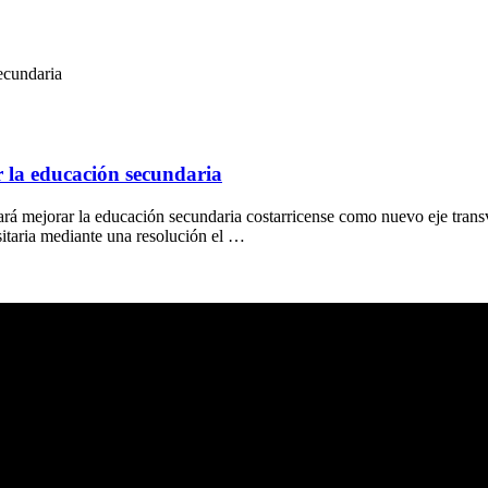
secundaria
r la educación secundaria
 mejorar la educación secundaria costarricense como nuevo eje transver
itaria mediante una resolución el …