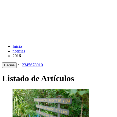
Inicio
noticias
2016
:
1
2
3
4
5
6
7
8
9
10
...
Página
Listado de Artículos