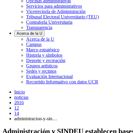
Oficinas administrativas
Servicios para administrativos
Vicerrectoría de Administración
Tribunal Electoral Universitario (TEU)
Contraloría Universitaria
Transparencia
Acerca de la U
Acerca de la U
Campus
Marco estratégico
Historia y símbolos
Deporte y recreación
Grupos artísticos
Sedes y recintos
Evaluación Internacional
Recorrido Informativo con datos UCR
Inicio
noticias
2016
12
14
administracion-y-sin…
Administración y SINDEU establecen bases