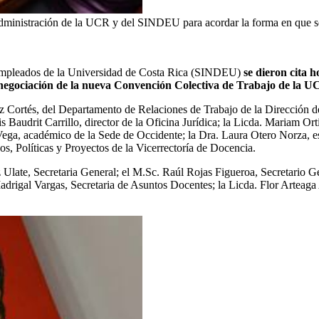
a administración de la UCR y del SINDEU para acordar la forma en que s
de Empleados de la Universidad de Costa Rica (SINDEU)
se dieron cita 
e negociación de la nueva Convención Colectiva de Trabajo de la U
lez Cortés, del Departamento de Relaciones de Trabajo de la Dirección 
 Baudrit Carrillo, director de la Oficina Jurídica; la Licda. Mariam Orti
, académico de la Sede de Occidente; la Dra. Laura Otero Norza, espec
os, Políticas y Proyectos de la Vicerrectoría de Docencia.
te, Secretaria General; el M.Sc. Raúl Rojas Figueroa, Secretario Ge
adrigal Vargas, Secretaria de Asuntos Docentes; la Licda. Flor Arteag