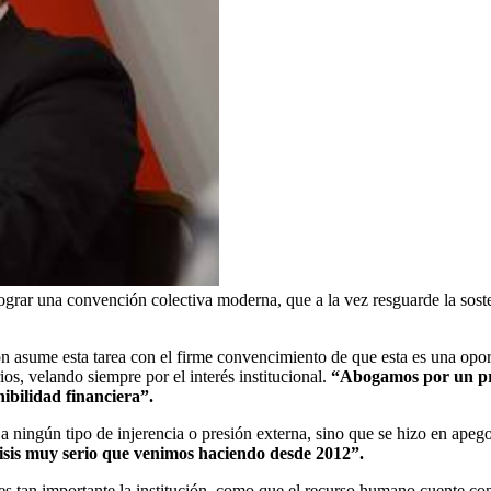
lograr una convención colectiva moderna, que a la vez resguarde la soste
ión asume esta tarea con el firme convencimiento de que esta es una opo
ios, velando siempre por el interés institucional.
“Abogamos por un pro
ibilidad financiera”.
 ningún tipo de injerencia o presión externa, sino que se hizo en apego
isis muy serio que venimos haciendo desde 2012”.
tan importante la institución, como que el recurso humano cuente con 