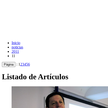
Inicio
noticias
2011
11
:
1
2
3
4
5
6
Página
Listado de Artículos