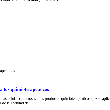
octubre y 3 de noviembre, en la sala de …
rapeúticos
a los quimioterapeúticos
 las células cancerosas a los productos quimioterapeúticos que se aplican
r de la Facultad de …