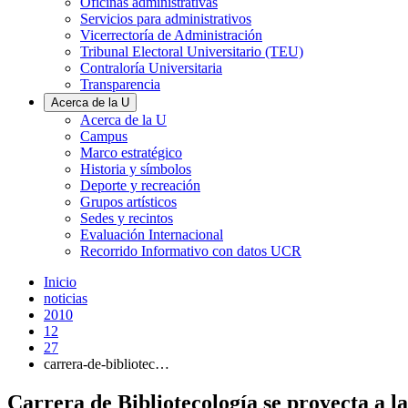
Oficinas administrativas
Servicios para administrativos
Vicerrectoría de Administración
Tribunal Electoral Universitario (TEU)
Contraloría Universitaria
Transparencia
Acerca de la U
Acerca de la U
Campus
Marco estratégico
Historia y símbolos
Deporte y recreación
Grupos artísticos
Sedes y recintos
Evaluación Internacional
Recorrido Informativo con datos UCR
Inicio
noticias
2010
12
27
carrera-de-bibliotec…
Carrera de Bibliotecología se proyecta a 